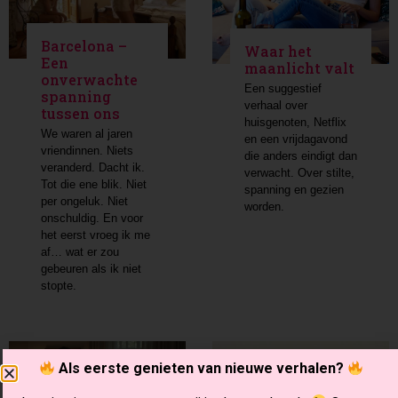
Barcelona –
Waar het
Een
maanlicht valt
onverwachte
Een suggestief
spanning
verhaal over
tussen ons
huisgenoten, Netflix
We waren al jaren
en een vrijdagavond
vriendinnen. Niets
die anders eindigt dan
veranderd. Dacht ik.
verwacht. Over stilte,
Tot die ene blik. Niet
spanning en gezien
per ongeluk. Niet
worden.
onschuldig. En voor
het eerst vroeg ik me
af… wat er zou
gebeuren als ik niet
stopte.
Als eerste genieten van nieuwe verhalen?