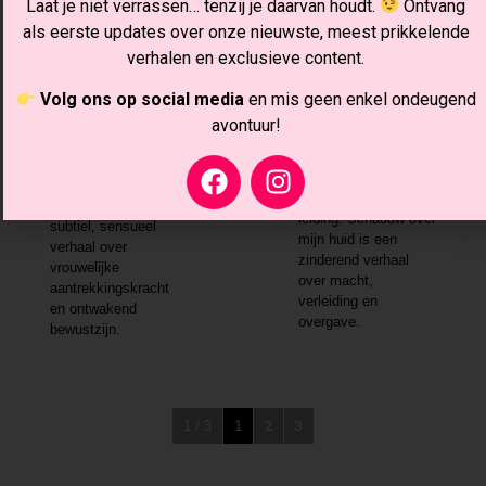
Laat je niet verrassen… tenzij je daarvan houdt.
Ontvang
als eerste updates over onze nieuwste, meest prikkelende
verhalen en exclusieve content.
Wanneer
verlangen
Volg ons op social media
en mis geen enkel ondeugend
verschuift
avontuur!
Schaduw over
Een ontmoeting met
mijn huid
Miranda laat haar
Op het strand neemt
verlangen
zij onverwacht de
verschuiven. Een
leiding. Schaduw over
subtiel, sensueel
mijn huid is een
verhaal over
zinderend verhaal
vrouwelijke
over macht,
aantrekkingskracht
verleiding en
en ontwakend
overgave.
bewustzijn.
2
3
1 / 3
1