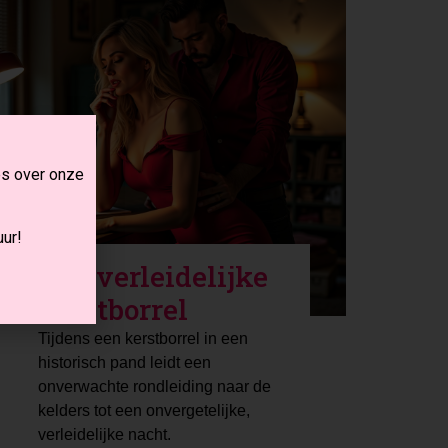
es over onze
ur!
Een verleidelijke
kerstborrel
Tijdens een kerstborrel in een
historisch pand leidt een
onverwachte rondleiding naar de
kelders tot een onvergetelijke,
verleidelijke nacht.