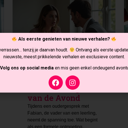
Als eerste genieten van nieuwe verhalen?
 verrassen… tenzij je daarvan houdt.
Ontvang als eerste updat
nieuwste, meest prikkelende verhalen en exclusieve content.
Volg ons op social media
en mis geen enkel ondeugend avontu
Het Laatste 10
minuten Gesprek
van de Avond
Tijdens een oudergesprek met
Fabian, de vader van een leerling,
neemt de spanning toe. Wat begint
als een formele ontmoeting,