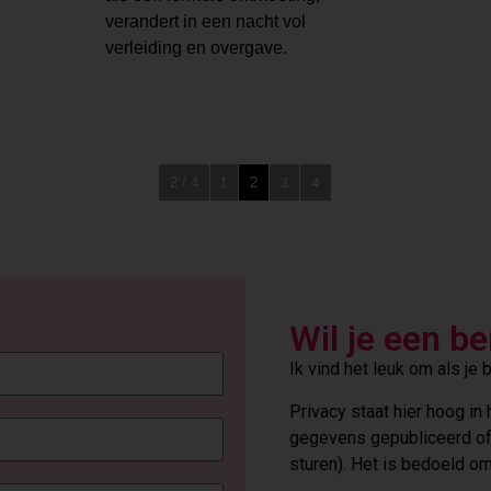
verandert in een nacht vol
verleiding en overgave.
1
3
4
2 / 4
2
Wil je een be
Ik vind het leuk om als je be
Privacy staat hier hoog i
gegevens gepubliceerd of 
sturen). Het is bedoeld 