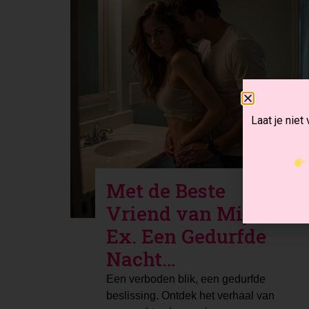
Laat je niet
Met de Beste
Vriend van Mijn
Ex. Een Gedurfde
Nacht…
Een verboden blik, een gedurfde
beslissing. Ontdek het verhaal van