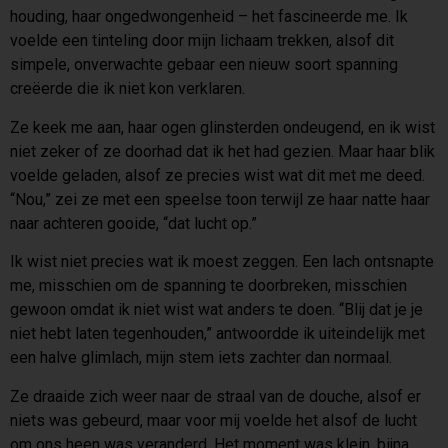
houding, haar ongedwongenheid – het fascineerde me. Ik
voelde een tinteling door mijn lichaam trekken, alsof dit
simpele, onverwachte gebaar een nieuw soort spanning
creëerde die ik niet kon verklaren.
Ze keek me aan, haar ogen glinsterden ondeugend, en ik wist
niet zeker of ze doorhad dat ik het had gezien. Maar haar blik
voelde geladen, alsof ze precies wist wat dit met me deed.
“Nou,” zei ze met een speelse toon terwijl ze haar natte haar
naar achteren gooide, “dat lucht op.”
Ik wist niet precies wat ik moest zeggen. Een lach ontsnapte
me, misschien om de spanning te doorbreken, misschien
gewoon omdat ik niet wist wat anders te doen. “Blij dat je je
niet hebt laten tegenhouden,” antwoordde ik uiteindelijk met
een halve glimlach, mijn stem iets zachter dan normaal.
Ze draaide zich weer naar de straal van de douche, alsof er
niets was gebeurd, maar voor mij voelde het alsof de lucht
om ons heen was veranderd. Het moment was klein, bijna