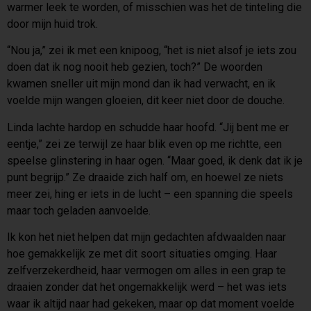
warmer leek te worden, of misschien was het de tinteling die
door mijn huid trok.
“Nou ja,” zei ik met een knipoog, “het is niet alsof je iets zou
doen dat ik nog nooit heb gezien, toch?” De woorden
kwamen sneller uit mijn mond dan ik had verwacht, en ik
voelde mijn wangen gloeien, dit keer niet door de douche.
Linda lachte hardop en schudde haar hoofd. “Jij bent me er
eentje,” zei ze terwijl ze haar blik even op me richtte, een
speelse glinstering in haar ogen. “Maar goed, ik denk dat ik je
punt begrijp.” Ze draaide zich half om, en hoewel ze niets
meer zei, hing er iets in de lucht – een spanning die speels
maar toch geladen aanvoelde.
Ik kon het niet helpen dat mijn gedachten afdwaalden naar
hoe gemakkelijk ze met dit soort situaties omging. Haar
zelfverzekerdheid, haar vermogen om alles in een grap te
draaien zonder dat het ongemakkelijk werd – het was iets
waar ik altijd naar had gekeken, maar op dat moment voelde