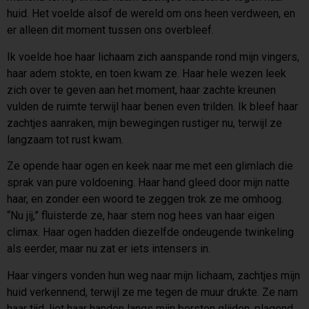
huid. Het voelde alsof de wereld om ons heen verdween, en
er alleen dit moment tussen ons overbleef.
Ik voelde hoe haar lichaam zich aanspande rond mijn vingers,
haar adem stokte, en toen kwam ze. Haar hele wezen leek
zich over te geven aan het moment, haar zachte kreunen
vulden de ruimte terwijl haar benen even trilden. Ik bleef haar
zachtjes aanraken, mijn bewegingen rustiger nu, terwijl ze
langzaam tot rust kwam.
Ze opende haar ogen en keek naar me met een glimlach die
sprak van pure voldoening. Haar hand gleed door mijn natte
haar, en zonder een woord te zeggen trok ze me omhoog.
“Nu jij,” fluisterde ze, haar stem nog hees van haar eigen
climax. Haar ogen hadden diezelfde ondeugende twinkeling
als eerder, maar nu zat er iets intensers in.
Haar vingers vonden hun weg naar mijn lichaam, zachtjes mijn
huid verkennend, terwijl ze me tegen de muur drukte. Ze nam
haar tijd, liet haar handen langs mijn borsten glijden, plagend,