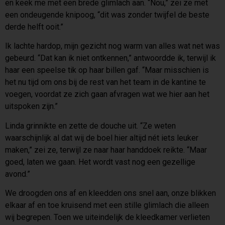
en keek me met een brede glimlach aan. “Nou,” zei ze met
een ondeugende knipoog, “dit was zonder twijfel de beste
derde helft ooit.”
Ik lachte hardop, mijn gezicht nog warm van alles wat net was
gebeurd. “Dat kan ik niet ontkennen,” antwoordde ik, terwijl ik
haar een speelse tik op haar billen gaf. “Maar misschien is
het nu tijd om ons bij de rest van het team in de kantine te
voegen, voordat ze zich gaan afvragen wat we hier aan het
uitspoken zijn.”
Linda grinnikte en zette de douche uit. “Ze weten
waarschijnlijk al dat wij de boel hier altijd nét iets leuker
maken,” zei ze, terwijl ze naar haar handdoek reikte. “Maar
goed, laten we gaan. Het wordt vast nog een gezellige
avond.”
We droogden ons af en kleedden ons snel aan, onze blikken
elkaar af en toe kruisend met een stille glimlach die alleen
wij begrepen. Toen we uiteindelijk de kleedkamer verlieten