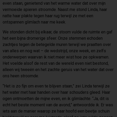
even staan, genietend van het warme water dat over mijn
vermoeide spieren stroomde. Naast me stond Linda, haar
natte haar plakte tegen haar rug terwijl ze met een
ontspannen glimlach naar me keek.
We stonden dicht bij elkaar, de stoom vulde de ruimte en gaf
het een bijna dromerige sfeer. Onze stemmen echoden
zachtjes tegen de betegelde muren terwijl we praatten over
van alles en nog wat – de wedstrijd, onze week, en zelfs
onderwerpen waarvan ik niet meer wist hoe ze opkwamen.
Het voelde alsof de rest van de wereld even niet bestond,
alleen wij tweeën en het zachte geruis van het water dat over
ons heen stroomde.
“Het is zo fijn om even te blijven staan,” zei Linda terwijl ze
het water met haar handen over haar schouders gleed. Haar
ogen ontmoetten de mijne even, en ik glimlachte. “Ja, dit is
echt het beste moment van de avond,” antwoordde ik. Er was
iets aan de manier waarop ze haar hoofd een beetje schuin