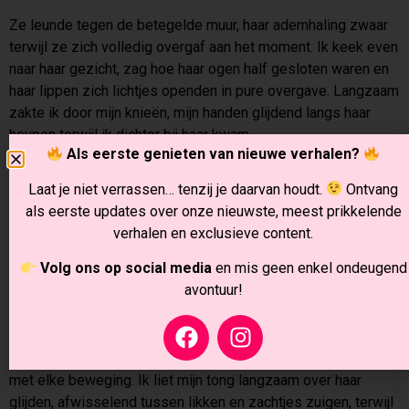
Ze leunde tegen de betegelde muur, haar ademhaling zwaar
terwijl ze zich volledig overgaf aan het moment. Ik keek even
naar haar gezicht, zag hoe haar ogen half gesloten waren en
haar lippen zich lichtjes openden in pure overgave. Langzaam
zakte ik door mijn knieën, mijn handen glijdend langs haar
heupen terwijl ik dichter bij haar kwam.
Als eerste genieten van nieuwe verhalen?
Mijn lippen vonden hun weg naar de binnenkant van haar dij,
Laat je niet verrassen… tenzij je daarvan houdt.
Ontvang
waar ik haar huid zachtjes kuste en haar nog meer liet
als eerste updates over onze nieuwste, meest prikkelende
verlangen. Ik voelde hoe ze lichtjes tegen mijn aanraking
verhalen en exclusieve content.
drukte, en toen mijn tong eindelijk haar clitoris raakte, hoorde
ik een zachte kreun die mijn eigen verlangen alleen maar
Volg ons op social media
en mis geen enkel ondeugend
versterkte.
avontuur!
Ik likte haar zachtjes, cirkelend en plagend, terwijl mijn
handen haar heupen stevig vasthielden. Ze bewoog
instinctief tegen mijn mond aan, haar ademhaling versnellend
met elke beweging. Ik liet mijn tong langzaam over haar
glijden, afwisselend tussen likken en zachtjes zuigen, terwijl