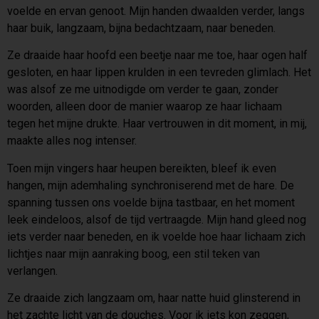
voelde en ervan genoot. Mijn handen dwaalden verder, langs
haar buik, langzaam, bijna bedachtzaam, naar beneden.
Ze draaide haar hoofd een beetje naar me toe, haar ogen half
gesloten, en haar lippen krulden in een tevreden glimlach. Het
was alsof ze me uitnodigde om verder te gaan, zonder
woorden, alleen door de manier waarop ze haar lichaam
tegen het mijne drukte. Haar vertrouwen in dit moment, in mij,
maakte alles nog intenser.
Toen mijn vingers haar heupen bereikten, bleef ik even
hangen, mijn ademhaling synchroniserend met de hare. De
spanning tussen ons voelde bijna tastbaar, en het moment
leek eindeloos, alsof de tijd vertraagde. Mijn hand gleed nog
iets verder naar beneden, en ik voelde hoe haar lichaam zich
lichtjes naar mijn aanraking boog, een stil teken van
verlangen.
Ze draaide zich langzaam om, haar natte huid glinsterend in
het zachte licht van de douches. Voor ik iets kon zeggen,