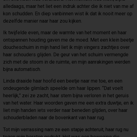
alledaags, maar het liet een indruk achter die ik niet van me af
kon schudden. En diep vanbinnen wist ik dat ik nooit meer op
dezelfde manier naar haar zou kijken.
Ik twijfelde even, maar de warmte van het moment en haar
ontspannen houding gaven me de moed. Met een klein beetje
doucheschuim in mijn hand liet ik mijn vingers zachtjes over
haar schouders glijden. De geur van het schuim vermengde
zich met de stoom in de ruimte, en mijn aanrakingen werden
bijna automatisch.
Linda draaide haar hoofd een beetje naar me toe, en een
ondeugende glimlach speelde om haar lippen. “Dat voelt
heerlijk,” zei ze zacht, haar stem bijna verloren in het geruis
van het water. Haar woorden gaven me een extra duwtje, en ik
liet mijn handen iets verder naar beneden glijden, over haar
schouderbladen naar de bovenkant van haar rug.
Tot mijn verrassing nam ze een stapje achteruit, haar rug nu
tegen mijn borsten gedrukt. Het was een beweging die