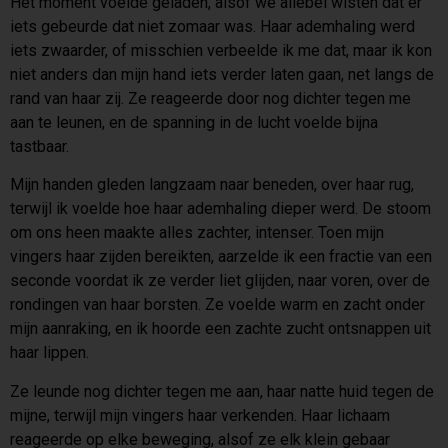
Het moment voelde geladen, alsof we allebei wisten dat er
iets gebeurde dat niet zomaar was. Haar ademhaling werd
iets zwaarder, of misschien verbeelde ik me dat, maar ik kon
niet anders dan mijn hand iets verder laten gaan, net langs de
rand van haar zij. Ze reageerde door nog dichter tegen me
aan te leunen, en de spanning in de lucht voelde bijna
tastbaar.
Mijn handen gleden langzaam naar beneden, over haar rug,
terwijl ik voelde hoe haar ademhaling dieper werd. De stoom
om ons heen maakte alles zachter, intenser. Toen mijn
vingers haar zijden bereikten, aarzelde ik een fractie van een
seconde voordat ik ze verder liet glijden, naar voren, over de
rondingen van haar borsten. Ze voelde warm en zacht onder
mijn aanraking, en ik hoorde een zachte zucht ontsnappen uit
haar lippen.
Ze leunde nog dichter tegen me aan, haar natte huid tegen de
mijne, terwijl mijn vingers haar verkenden. Haar lichaam
reageerde op elke beweging, alsof ze elk klein gebaar