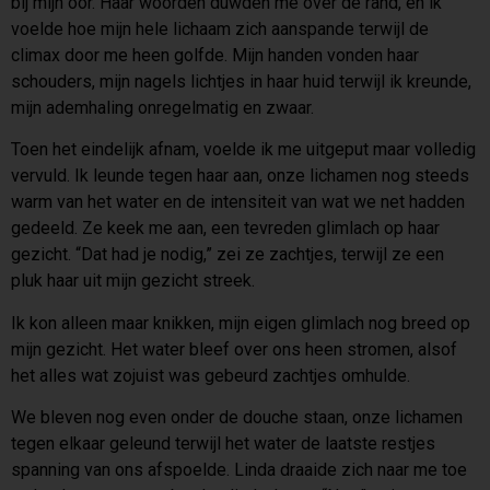
bij mijn oor. Haar woorden duwden me over de rand, en ik
voelde hoe mijn hele lichaam zich aanspande terwijl de
climax door me heen golfde. Mijn handen vonden haar
schouders, mijn nagels lichtjes in haar huid terwijl ik kreunde,
mijn ademhaling onregelmatig en zwaar.
Toen het eindelijk afnam, voelde ik me uitgeput maar volledig
vervuld. Ik leunde tegen haar aan, onze lichamen nog steeds
warm van het water en de intensiteit van wat we net hadden
gedeeld. Ze keek me aan, een tevreden glimlach op haar
gezicht. “Dat had je nodig,” zei ze zachtjes, terwijl ze een
pluk haar uit mijn gezicht streek.
Ik kon alleen maar knikken, mijn eigen glimlach nog breed op
mijn gezicht. Het water bleef over ons heen stromen, alsof
het alles wat zojuist was gebeurd zachtjes omhulde.
We bleven nog even onder de douche staan, onze lichamen
tegen elkaar geleund terwijl het water de laatste restjes
spanning van ons afspoelde. Linda draaide zich naar me toe