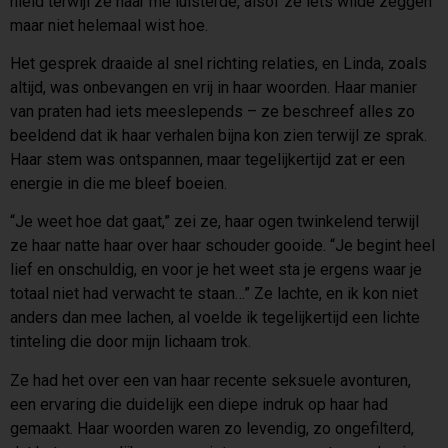
hield terwijl ze naar me luisterde, alsof ze iets wilde zeggen
maar niet helemaal wist hoe.
Het gesprek draaide al snel richting relaties, en Linda, zoals
altijd, was onbevangen en vrij in haar woorden. Haar manier
van praten had iets meeslepends – ze beschreef alles zo
beeldend dat ik haar verhalen bijna kon zien terwijl ze sprak.
Haar stem was ontspannen, maar tegelijkertijd zat er een
energie in die me bleef boeien.
“Je weet hoe dat gaat,” zei ze, haar ogen twinkelend terwijl
ze haar natte haar over haar schouder gooide. “Je begint heel
lief en onschuldig, en voor je het weet sta je ergens waar je
totaal niet had verwacht te staan…” Ze lachte, en ik kon niet
anders dan mee lachen, al voelde ik tegelijkertijd een lichte
tinteling die door mijn lichaam trok.
Ze had het over een van haar recente seksuele avonturen,
een ervaring die duidelijk een diepe indruk op haar had
gemaakt. Haar woorden waren zo levendig, zo ongefilterd,