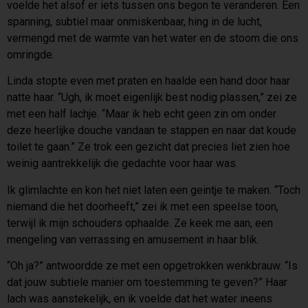
voelde het alsof er iets tussen ons begon te veranderen. Een
spanning, subtiel maar onmiskenbaar, hing in de lucht,
vermengd met de warmte van het water en de stoom die ons
omringde.
Linda stopte even met praten en haalde een hand door haar
natte haar. “Ugh, ik moet eigenlijk best nodig plassen,” zei ze
met een half lachje. “Maar ik heb echt geen zin om onder
deze heerlijke douche vandaan te stappen en naar dat koude
toilet te gaan.” Ze trok een gezicht dat precies liet zien hoe
weinig aantrekkelijk die gedachte voor haar was.
Ik glimlachte en kon het niet laten een geintje te maken. “Toch
niemand die het doorheeft,” zei ik met een speelse toon,
terwijl ik mijn schouders ophaalde. Ze keek me aan, een
mengeling van verrassing en amusement in haar blik.
“Oh ja?” antwoordde ze met een opgetrokken wenkbrauw. “Is
dat jouw subtiele manier om toestemming te geven?” Haar
lach was aanstekelijk, en ik voelde dat het water ineens