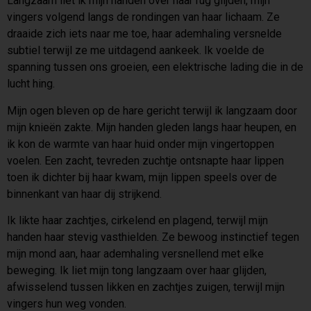
Langzaam liet ik mijn handen over haar rug glijden, mijn
vingers volgend langs de rondingen van haar lichaam. Ze
draaide zich iets naar me toe, haar ademhaling versnelde
subtiel terwijl ze me uitdagend aankeek. Ik voelde de
spanning tussen ons groeien, een elektrische lading die in de
lucht hing.
Mijn ogen bleven op de hare gericht terwijl ik langzaam door
mijn knieën zakte. Mijn handen gleden langs haar heupen, en
ik kon de warmte van haar huid onder mijn vingertoppen
voelen. Een zacht, tevreden zuchtje ontsnapte haar lippen
toen ik dichter bij haar kwam, mijn lippen speels over de
binnenkant van haar dij strijkend.
Ik likte haar zachtjes, cirkelend en plagend, terwijl mijn
handen haar stevig vasthielden. Ze bewoog instinctief tegen
mijn mond aan, haar ademhaling versnellend met elke
beweging. Ik liet mijn tong langzaam over haar glijden,
afwisselend tussen likken en zachtjes zuigen, terwijl mijn
vingers hun weg vonden.