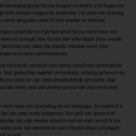
le beweging greep hij mijn heupen en drukte zich tegen me
jn hele lichaam reageerde instinctief. Hij vulde me volledig,
, eerst langzaam, maar al snel sneller en intenser.
vingers priemden in mijn huid alsof hij me nooit meer los
et moment overgaf, hoe hij zich met elke diepe stoot verder
e harmonie, een dans die steeds intenser werd, elke
rlangen en extase samenvloeiden.
ver het koude aanrecht voor steun, terwijl een opwindende
e. Mijn gedachten raakten vertroebeld, volledig gefocust op
hij me vulde en zijn ritme onverbiddelijk opvoerde. Mijn
d naar meer, naar dat ultieme gevoel dat zich net buiten
zijn stem rauw van opwinding en vol verlangen. De ruwheid in
 liet iets diep in mij losbarsten. Een golf van genot trok
vezeltje van mijn wezen stond in vuur en vlam terwijl ik me
 krasten over het aanrecht en een scherpe kreun ontsnapte
lf na golf.