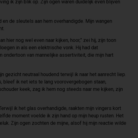
ing ik zijn blik op. Zijn ogen waren duidelijk even blijven
ond en de sleutels aan hem overhandigde. Mijn wangen
ht.
 hier nog wel even naar kijken, hoor,” zei hij, zijn toon
loegen in als een elektrische vonk. Hij had dat
ondertoon van mannelijke assertiviteit, die mijn hart
jn gezicht neutraal houdend terwijl ik naar het aanrecht liep.
as, bleef ik net iets te lang voorovergebogen staan,
schouder keek, zag ik hem nog steeds naar me kijken, zijn
erwijl ik het glas overhandigde, raakten mijn vingers kort
zelfde moment voelde ik zijn hand op mijn heup rusten. Het
luk. Zijn ogen zochten de mijne, alsof hij mijn reactie wilde