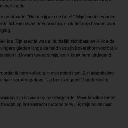
hem verlangde.
 hem omdraaide. “Nu ben jij aan de beurt.” Mijn handen vonden
pierde lichaam kwam tevoorschijn, en ik liet mijn handen over
eging.
k los. Zijn erectie was al duidelijk zichtbaar, en ik voelde
 vingers gleden langs de rand van zijn boxershort voordat ik
pannen lid kwam tevoorschijn, en ik keek hem uitdagend
voordat ik hem volledig in mijn mond nam. Zijn ademhaling
n haar verstrengelden. “Je bent zo goed,” fluisterde hij,
r waarop zijn lichaam op me reageerde. Maar ik wilde meer.
anden op het aanrecht rustend terwijl ik mijn billen naar