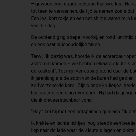
– gewoon een rustige ochtend thuiswerken. Na e
tot teen te verwennen, de tijd te nemen zoals dat
Een los, kort rokje en een net shirtje waren mijn
van die dag.
De ochtend ging soepel voorbij, en rond lunchtijd
en een paar huishoudelijke taken.
Terwijl ik bezig was, hoorde ik de achterdeur ope
achterom komen – we hebben elkaars sleutels voo
de keuken!”. Tot mijn verrassing stond daar de b
ik jarenlang als de zoon van de buren had gezien,
zelfverzekerde kerel. Zijn blonde krulletjes, held
hart ineens een slag oversloeg. Hij had dat jong
die ik onweerstaanbaar vond.
“Hey,” zei hij met een ontspannen glimlach. “Ik ben
Ik knikte en lachte lichtjes, nog steeds een beetje
liep naar de lade waar de sleutels lagen en bukte 