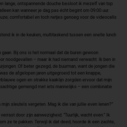
en lange, ontspannende douche besloot ik mezelf van top
 alleen kan wanneer je dag pas écht begint om 09:00 uur.
 keuze; comfortabel en toch netjes genoeg voor de videocalls
 stond ik in de keuken, multitaskend tussen een snelle lunch
n gaan. Bij ons is het normaal dat de buren gewoon
r noodgevallen – maar ik had niemand verwacht. Ik ben in
uurjongen. Of beter gezegd, de buurman, want de jongen die
 was de afgelopen jaren uitgegroeid tot een knappe,
erblauwe ogen en strakke kaaklijn zorgden ervoor dat mijn
ensachtige gemengd met iets mannelijks – een combinatie
 mijn sleutels vergeten. Mag ik die van jullie even lenen?”
 verrast door zijn aanwezigheid. “Tuurlijk, wacht even.” Ik
om ze te pakken. Terwijl ik dat deed, hoorde ik een zachte,