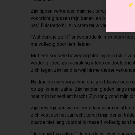
Zijn lippen verkenden mijn nek terwijl zijn hande
voorzichtig tussen mijn benen, en ik voelde hoe z
nat,” fluisterde hij, zijn stem rauw van verlangen.
“Wat denk je zelf?” antwoordde ik, mijn stem hees
me volledig door hem leiden.
Met een soepele beweging tilde hij mijn rokje verd
verder glijden, zijn aanraking intens en doelgeric
zich tegen zijn hand terwijl hij me dieper verkende
Hij draaide me voorzichtig om, zijn blauwe ogen don
op zijn knieën zakte. Zijn handen gleden langs mijn
naar mijn binnenkant bracht. Zijn tong vond mijn cl
Zijn bewegingen waren eerst langzaam en aftaste
zich vast aan het aanrecht terwijl mijn benen tril
duurde niet lang voordat ik mezelf volledig aan he
“Je smaakt zo lekker,” fluisterde hij, even pauze