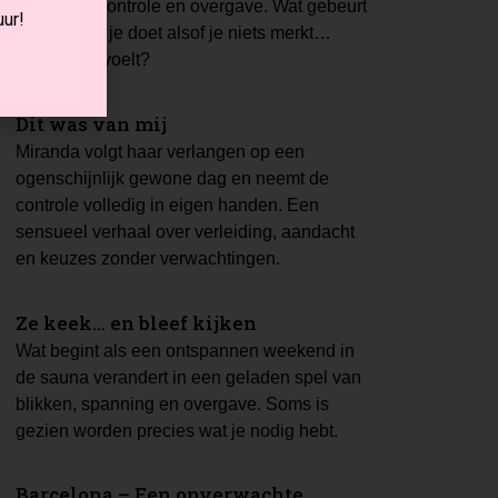
spanning, controle en overgave. Wat gebeurt
ur!
er wanneer je doet alsof je niets merkt…
maar alles voelt?
Dit was van mij
Miranda volgt haar verlangen op een
ogenschijnlijk gewone dag en neemt de
controle volledig in eigen handen. Een
sensueel verhaal over verleiding, aandacht
en keuzes zonder verwachtingen.
Ze keek… en bleef kijken
Wat begint als een ontspannen weekend in
de sauna verandert in een geladen spel van
blikken, spanning en overgave. Soms is
gezien worden precies wat je nodig hebt.
Barcelona – Een onverwachte