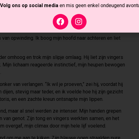
Volg ons op social media
en mis geen enkel ondeugend avontu
n hun weg naar mijn voorkant vonden. Eén hand gleed
ijn vingers mijn gevoelige plek verkenden. “Je bent al zo
 van opwinding. Ik boog mijn hoofd naar achteren en liet
er omhoog en trok mijn slipje omlaag. Hij liet zijn vingers
ht. Mijn lichaam reageerde instinctief, mijn heupen bewogen
.
ker van verlangen. “Ik wil je proeven,” zei hij, voordat hij
 dijen, stevig maar teder, en ik voelde hoe hij zijn gezicht
itoris, en een zachte kreun ontsnapte mijn lippen.
nd, maar al snel werden ze intenser. Mijn handen grepen
den van genot. Zijn tong en vingers werkten samen, en het
m overgaf, mijn climax door mijn hele lijf voelend.
rend om me aan te kijken. Zijn blauwe ogen straalden pure