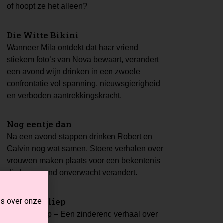
of hoopt ze het alleen?
Die Witte Bikini
Wanneer Mila ontdekt dat haar vriend
stiekem foto’s van Nova bewaart, verandert
een avond wijn drinken in een zwoele
confrontatie vol spanning, nieuwsgierigheid
en verboden aantrekkingskracht.
Nog eentje dan
Na een avond stappen drinken Robert en
Calvin nog wat samen. Stoere verhalen over
vrouwen maken plaats voor een bekentenis
die hun avond onverwacht verandert.
Alsof ik sliep
es over onze
Alsof ik sliep – Een zinderend verhaal over