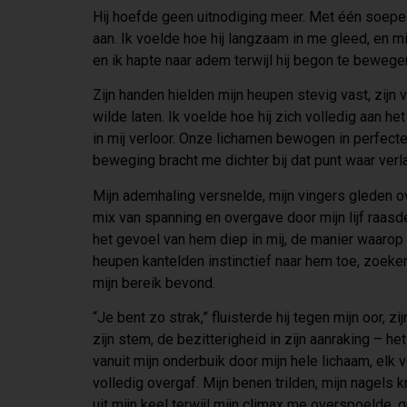
Hij hoefde geen uitnodiging meer. Met één soepe
aan. Ik voelde hoe hij langzaam in me gleed, en mi
en ik hapte naar adem terwijl hij begon te bewegen
Zijn handen hielden mijn heupen stevig vast, zijn 
wilde laten. Ik voelde hoe hij zich volledig aan h
in mij verloor. Onze lichamen bewogen in perfect
beweging bracht me dichter bij dat punt waar ve
Mijn ademhaling versnelde, mijn vingers gleden o
mix van spanning en overgave door mijn lijf raasd
het gevoel van hem diep in mij, de manier waarop 
heupen kantelden instinctief naar hem toe, zoeken
mijn bereik bevond.
“Je bent zo strak,” fluisterde hij tegen mijn oor, 
zijn stem, de bezitterigheid in zijn aanraking – het
vanuit mijn onderbuik door mijn hele lichaam, elk 
volledig overgaf. Mijn benen trilden, mijn nagels
uit mijn keel terwijl mijn climax me overspoelde, go