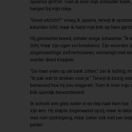
speelse gniffel. Toen ik over mijn schouder keek, v
hangen bij mijn rokje.
“Goed uitzicht?” vroeg ik speels, terwijl ik opst
kleurden licht, maar ik hield mijn blik op hem geric
Hij glimlachte breed, zonder enige schaamte. “Ik kan
licht, maar zijn ogen vol betekenis. Zijn woorden s
jongensachtige zelfvertrouwen, vermengd met een 
sneller deed kloppen.
“Ga maar even op de bank zitten,” zei ik luchtig, mi
“Ik pak wat te drinken voor je.” Terwijl ik bezig w
benieuwd hoe hij zou reageren. Toen ik over mijn 
blik openlijk bewonderend.
Ik schonk een glas water in en liep naar hem toe. T
zijn arm. Hij stapte zogenaamd opzij, maar in dat
was niet opdringerig, maar zeker ook niet per onge
peilen.