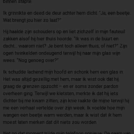
binnen stapte.
Ik grinnikte en deed de deur achter hem dicht. “Ja, een beetje.
Wat brengt jou hier zo laat?”
Hij haalde zijn schouders op en liet zichzelf in mijn fauteuil
zakken alsof hij hier thuis hoorde. “Ik was in de buurt en
dacht… waarom niet? Je bent toch alleen thuis, of niet?” Zijn
ogen twinkelden ondeugend terwijl hij naar mijn glas wijn
wees. “Nog genoeg over?”
Ik schudde lachend mijn hoofd en schonk hem een glas in.
Het was altijd gezellig met hem, maar ik wist ook dat hij
graag de grenzen opzocht – en er soms zonder pardon
overheen ging. Terwijl we kletsten, merkte ik dat hij iets
dichter bij me kwam zitten, zijn knie raakte de mijne terwijl hij
me een verhaal vertelde over zijn week. Ik voelde hoe mijn
wangen een beetje warm werden, maar ik wist dat ik hem
moest laten merken dat dit niets zou worden.
Net op dat moment trilde mijn telefoon opnieuw. De naam van