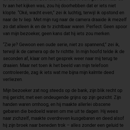
tv aan het kijken was, zou hij doorhebben dat er iets niet
klopte. “Oké, wacht even,” zei ik luchtig, terwijl ik opstond en
naar de tv liep. Met mijn rug naar de camera draaide ik mezelf
zo dat alleen ik en de tv zichtbaar waren. Perfect. Geen spoor
van mijn bezoeker, geen kans dat hij iets zou merken.
“Zie je? Gewoon een oude serie, niet zo spannend,” zei ik,
terwijl ik de camera op de tv richtte. In mijn hoofd telde ik de
seconden af, klaar om het gesprek weer naar mij terug te
draaien. Maar net toen ik het beeld van mijn telefoon
controleerde, zag ik iets wat me bijna mijn kalmte deed
verliezen.
Mijn bezoeker zat nog steeds op de bank, zijn blik recht op
mij gericht, met een ondeugende grijns op zijn gezicht. Zijn
handen waren omhoog, en hij maakte allerlei obscene
gebaren die bedoeld waren om me uit te dagen. Hij wees
naar zichzelf, maakte overdreven kusgebaren en deed alsof
hij zijn broek naar beneden trok – alles zonder een geluid te