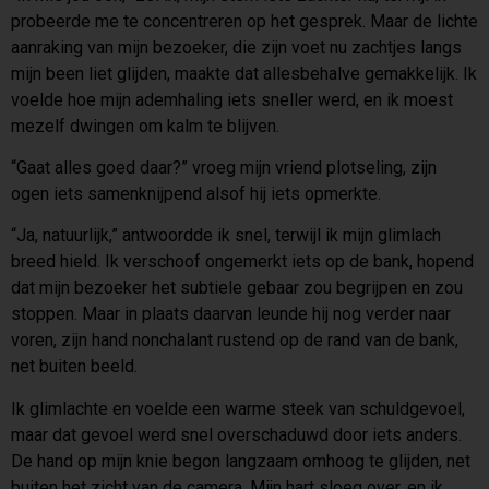
probeerde me te concentreren op het gesprek. Maar de lichte
aanraking van mijn bezoeker, die zijn voet nu zachtjes langs
mijn been liet glijden, maakte dat allesbehalve gemakkelijk. Ik
voelde hoe mijn ademhaling iets sneller werd, en ik moest
mezelf dwingen om kalm te blijven.
“Gaat alles goed daar?” vroeg mijn vriend plotseling, zijn
ogen iets samenknijpend alsof hij iets opmerkte.
“Ja, natuurlijk,” antwoordde ik snel, terwijl ik mijn glimlach
breed hield. Ik verschoof ongemerkt iets op de bank, hopend
dat mijn bezoeker het subtiele gebaar zou begrijpen en zou
stoppen. Maar in plaats daarvan leunde hij nog verder naar
voren, zijn hand nonchalant rustend op de rand van de bank,
net buiten beeld.
Ik glimlachte en voelde een warme steek van schuldgevoel,
maar dat gevoel werd snel overschaduwd door iets anders.
De hand op mijn knie begon langzaam omhoog te glijden, net
buiten het zicht van de camera. Mijn hart sloeg over, en ik