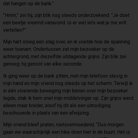
dat hangen op de bank.”
“Hmm,” zei hij, zijn blik nog steeds onderzoekend. “Je doet
een beetje vreemd vanavond. Is er wel iets wat je me wilt
vertellen?”
Mijn hart sloeg een slag over, en ik voelde hoe de spanning
weer toenam. Ondertussen zat mijn bezoeker op de
achtergrond, met diezelfde uitdagende grijns. Zijn blik zei
genoeg: hij genoot van elke seconde.
Ik ging weer op de bank zitten, met mijn telefoon stevig in
mijn hand en mijn vriend nog steeds op het scherm. Terwijl ik
in één vloeiende beweging mijn benen over mijn bezoeker
legde, stak ik hem snel mijn middelvinger op. Zijn grijns werd
alleen maar breder, alsof hij dit als een uitnodiging
beschouwde in plaats van een afwijzing.
Mijn vriend bleef praten, nietsvermoedend. “Dus morgen
gaan we waarschijnlijk een hike doen hier in de buurt. Het is