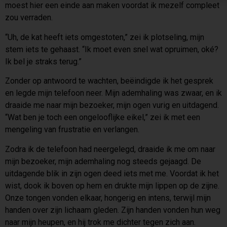
moest hier een einde aan maken voordat ik mezelf compleet
zou verraden.
“Uh, de kat heeft iets omgestoten,” zei ik plotseling, mijn
stem iets te gehaast. “Ik moet even snel wat opruimen, oké?
Ik bel je straks terug.”
Zonder op antwoord te wachten, beëindigde ik het gesprek
en legde mijn telefoon neer. Mijn ademhaling was zwaar, en ik
draaide me naar mijn bezoeker, mijn ogen vurig en uitdagend.
“Wat ben je toch een ongelooflijke eikel,” zei ik met een
mengeling van frustratie en verlangen.
Zodra ik de telefoon had neergelegd, draaide ik me om naar
mijn bezoeker, mijn ademhaling nog steeds gejaagd. De
uitdagende blik in zijn ogen deed iets met me. Voordat ik het
wist, dook ik boven op hem en drukte mijn lippen op de zijne.
Onze tongen vonden elkaar, hongerig en intens, terwijl mijn
handen over zijn lichaam gleden. Zijn handen vonden hun weg
naar mijn heupen, en hij trok me dichter tegen zich aan.