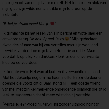
en ik genoot van de tijd voor mezelf. Net toen ik een slok van
mijn glas wijn wilde nemen, trilde mijn telefoon op de
salontafel.
“Ik bel je straks even! Mis je
”
Ik glimlachte bij het lezen van zijn bericht en typte snel een
antwoord terug.
“Ik ook! Spreek je zo
”
Mijn gedachten
dwaalden af naar wat hij zou vertellen over zijn weekend,
terwijl ik verder door mijn favoriete serie scrolde. Maar
voordat ik op play kon drukken, klonk er een onverwachte
klop op de voordeur.
Ik fronste even. Het was al laat, en ik verwachtte niemand.
Met het dekentje nog om me heen slofte ik naar de deur en
opende die voorzichtig. Daar stond hij – een goede vriend
van me, met zijn kenmerkende ondeugende glimlach die altijd
leek te suggereren dat hij meer wist dan hij vertelde.
“Verras ik je?” vroeg hij, terwijl hij zonder uitnodiging naar