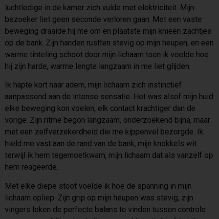
luchtledige in de kamer zich vulde met elektriciteit. Mijn
bezoeker liet geen seconde verloren gaan. Met een vaste
beweging draaide hij me om en plaatste mijn knieën zachtjes
op de bank. Zijn handen rustten stevig op mijn heupen, en een
warme tinteling schoot door mijn lichaam toen ik voelde hoe
hij zijn harde, warme lengte langzaam in me liet glijden.
Ik hapte kort naar adem, mijn lichaam zich instinctief
aanpassend aan de intense sensatie. Het was alsof mijn huid
elke beweging kon voelen, elk contact krachtiger dan de
vorige. Zijn ritme begon langzaam, onderzoekend bijna, maar
met een zelfverzekerdheid die me kippenvel bezorgde. Ik
hield me vast aan de rand van de bank, mijn knokkels wit
terwijl ik hem tegemoetkwam, mijn lichaam dat als vanzelf op
hem reageerde.
Met elke diepe stoot voelde ik hoe de spanning in mijn
lichaam opliep. Zijn grip op mijn heupen was stevig, zijn
vingers leken de perfecte balans te vinden tussen controle