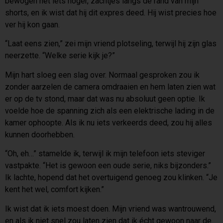
bewogen net iets hoger, zachtjes langs de rand van mijn
shorts, en ik wist dat hij dit expres deed. Hij wist precies hoe
ver hij kon gaan.
“Laat eens zien,” zei mijn vriend plotseling, terwijl hij zijn glas
neerzette. “Welke serie kijk je?”
Mijn hart sloeg een slag over. Normaal gesproken zou ik
zonder aarzelen de camera omdraaien en hem laten zien wat
er op de tv stond, maar dat was nu absoluut geen optie. Ik
voelde hoe de spanning zich als een elektrische lading in de
kamer ophoopte. Als ik nu iets verkeerds deed, zou hij alles
kunnen doorhebben.
“Oh, eh…” stamelde ik, terwijl ik mijn telefoon iets steviger
vastpakte. “Het is gewoon een oude serie, niks bijzonders.”
Ik lachte, hopend dat het overtuigend genoeg zou klinken. “Je
kent het wel, comfort kijken.”
Ik wist dat ik iets moest doen. Mijn vriend was wantrouwend,
en als ik niet snel zou laten zien dat ik écht gewoon naar de