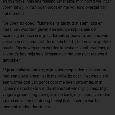
en overgave. Mijn ademhaling versnelde, mijn hoofd viel naar
voren terwijl ik mijn ogen sloot en me volledig overgaf aan
het moment.
“Je voelt zo goed,” fluisterde hij zacht, zijn stem laag en
hees. Zijn woorden gaven een nieuwe impuls aan de
spanning die zich in mijn onderbuik opbouwde, een mix van
verlangen en intensiteit die me dichter bij het onvermijdelijke
bracht. Zijn bewegingen werden krachtiger, vastberadener, en
ik voelde hoe mijn hele lichaam naar dat ene punt toe werd
getrokken.
Mijn ademhaling stokte, mijn spieren spanden zich aan, en
met een diepe kreun liet ik me volledig gaan. Het was alsof
een warme golf van genot door me heen stroomde, mijn
lichaam dat schokte van de intensiteit van mijn climax. Mijn
vingers grepen nog steviger in de bank, mijn lippen vormden
zijn naam in een fluistering terwijl ik de nasleep van het
moment voelde doortrillen.