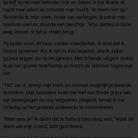
terwijl hij me naar beneden trok en dieper in me drukte. Ik
hapte naar adem en schudde mijn hoofd. “Ik neem niet op,”
fluisterde ik, mijn stem zwaar van verlangen. Ik pakte mijn
telefoon snel en stuurde een berichtje:
“Mijn batterij is bijna
leeg, lieverd. Ik bel je straks terug.”
Hij belde weer, dit keer zonder videobellen. Ik wist dat ik
moest opnemen. Als ik het nu zou negeren, zou ik zeker
gezeur krijgen als hij terugkwam. Met trillende vingers drukte
ik op het groene telefoontje en bracht de telefoon tegen mijn
oor.
“Hé,” zei ik, terwijl mijn stem zo normaal mogelijk probeerde
te klinken. Mijn bezoeker keek me met een brede grijns aan,
zijn bewegingen nu nog langzamer, plagend, terwijl ik me
volledig op het gesprek probeerde te concentreren.
“Waar was je? Ik dacht dat je batterij bijna leeg was,” klonk de
stem van mijn vriend, licht geïrriteerd.