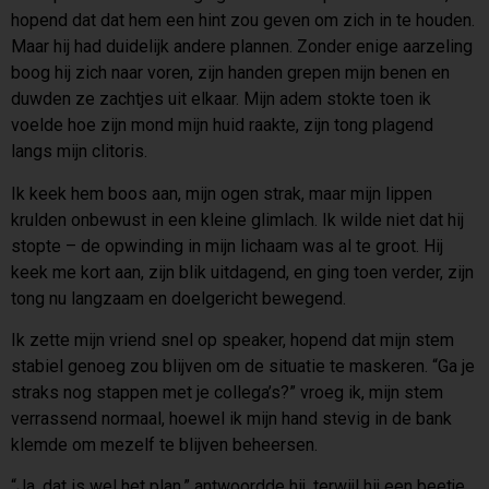
hopend dat dat hem een hint zou geven om zich in te houden.
Maar hij had duidelijk andere plannen. Zonder enige aarzeling
boog hij zich naar voren, zijn handen grepen mijn benen en
duwden ze zachtjes uit elkaar. Mijn adem stokte toen ik
voelde hoe zijn mond mijn huid raakte, zijn tong plagend
langs mijn clitoris.
Ik keek hem boos aan, mijn ogen strak, maar mijn lippen
krulden onbewust in een kleine glimlach. Ik wilde niet dat hij
stopte – de opwinding in mijn lichaam was al te groot. Hij
keek me kort aan, zijn blik uitdagend, en ging toen verder, zijn
tong nu langzaam en doelgericht bewegend.
Ik zette mijn vriend snel op speaker, hopend dat mijn stem
stabiel genoeg zou blijven om de situatie te maskeren. “Ga je
straks nog stappen met je collega’s?” vroeg ik, mijn stem
verrassend normaal, hoewel ik mijn hand stevig in de bank
klemde om mezelf te blijven beheersen.
“Ja, dat is wel het plan,” antwoordde hij, terwijl hij een beetje