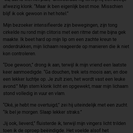
afwezig klonk. “Maar ik ben eigenlijk best moe. Misschien
blijf ik ook gewoon in het hotel.”
Mijn bezoeker intensifieerde zijn bewegingen, zijn tong
cirkelde nu rond mijn clitoris met een ritme dat me bijna gek
maakte. Ik beet hard op mijn lip om een zachte kreun te
onderdrukken, mijn lichaam reageerde op manieren die ik niet
kon controleren.
“Doe gewoon,” drong ik aan, terwijl ik mijn vriend een laatste
keer aanmoedigde. “Ga douchen, trek iets moois aan, en doe
een lekker luchtje op. Je zult zien, het wordt vast een leuke
avond.” Mijn stem klonk licht en opgewekt, maar mijn lichaam
stond volledig in vuur en vlam.
“Oké, je hebt me overtuigd,” zei hij uiteindelijk met een zucht.
“Ik bel je morgen. Slaap lekker straks.”
Jij ook, lieverd,” fluisterde ik, terwijl mijn vingers licht trilden
toen ik de oproep beëindigde. Het voelde alsof het