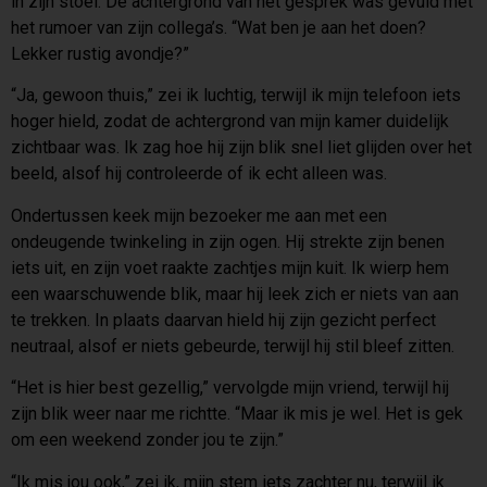
in zijn stoel. De achtergrond van het gesprek was gevuld met
het rumoer van zijn collega’s. “Wat ben je aan het doen?
Lekker rustig avondje?”
“Ja, gewoon thuis,” zei ik luchtig, terwijl ik mijn telefoon iets
hoger hield, zodat de achtergrond van mijn kamer duidelijk
zichtbaar was. Ik zag hoe hij zijn blik snel liet glijden over het
beeld, alsof hij controleerde of ik echt alleen was.
Ondertussen keek mijn bezoeker me aan met een
ondeugende twinkeling in zijn ogen. Hij strekte zijn benen
iets uit, en zijn voet raakte zachtjes mijn kuit. Ik wierp hem
een waarschuwende blik, maar hij leek zich er niets van aan
te trekken. In plaats daarvan hield hij zijn gezicht perfect
neutraal, alsof er niets gebeurde, terwijl hij stil bleef zitten.
“Het is hier best gezellig,” vervolgde mijn vriend, terwijl hij
zijn blik weer naar me richtte. “Maar ik mis je wel. Het is gek
om een weekend zonder jou te zijn.”
“Ik mis jou ook,” zei ik, mijn stem iets zachter nu, terwijl ik