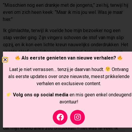
“Misschien nog een drankje met de jongens,” zei hij, terwijl hij
even om zich heen keek. “Maar ik mis jou wel. Was je maar
hier.”
Ik glimlachte, terwijl ik voelde hoe mijn bezoeker nog een
stap verder ging. Zijn vingers schoven de stof van mijn slip
opzij, en ik kon een lichte kreun nauwelijks onderdrukken. Het
voelde alsof mijn lichaam in vuur stond, terwijl ik wanhopig
Als eerste genieten van nieuwe verhalen?
probeerde normaal over te komen.
Laat je niet verrassen… tenzij je daarvan houdt.
Ontvang
“Alles goed?” vroeg mijn vriend, zijn blik nu iets meer
als eerste updates over onze nieuwste, meest prikkelende
gefocust. “Je ziet er een beetje… rood uit.”
verhalen en exclusieve content.
“Oh, het is gewoon warm hier,” zei ik snel, terwijl ik een hand
Volg ons op social media
en mis geen enkel ondeugend
door mijn haar liet gaan. “Ik moet misschien het raam even
avontuur!
openzetten.”
Maar op dat moment voelde ik hoe ik het niet veel langer
meer kon volhouden. De spanning, de aanrakingen, het gevaar
dat mijn vriend alles zou ontdekken – het was te veel. Ik