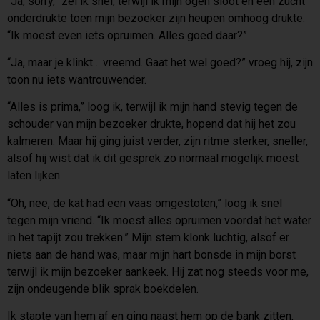
“Ja, sorry,” zei ik snel, terwijl ik mijn ogen sloot en een zucht
onderdrukte toen mijn bezoeker zijn heupen omhoog drukte.
“Ik moest even iets opruimen. Alles goed daar?”
“Ja, maar je klinkt… vreemd. Gaat het wel goed?” vroeg hij, zijn
toon nu iets wantrouwender.
“Alles is prima,” loog ik, terwijl ik mijn hand stevig tegen de
schouder van mijn bezoeker drukte, hopend dat hij het zou
kalmeren. Maar hij ging juist verder, zijn ritme sterker, sneller,
alsof hij wist dat ik dit gesprek zo normaal mogelijk moest
laten lijken.
“Oh, nee, de kat had een vaas omgestoten,” loog ik snel
tegen mijn vriend. “Ik moest alles opruimen voordat het water
in het tapijt zou trekken.” Mijn stem klonk luchtig, alsof er
niets aan de hand was, maar mijn hart bonsde in mijn borst
terwijl ik mijn bezoeker aankeek. Hij zat nog steeds voor me,
zijn ondeugende blik sprak boekdelen.
Ik stapte van hem af en ging naast hem op de bank zitten,