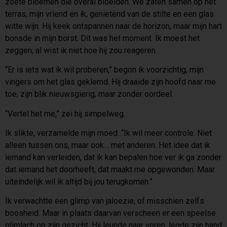
zoete bloemen die overal bloeiden. We zaten samen op het
terras, mijn vriend en ik, genietend van de stilte en een glas
witte wijn. Hij keek ontspannen naar de horizon, maar mijn hart
bonsde in mijn borst. Dit was het moment. Ik moest het
zeggen, al wist ik niet hoe hij zou reageren.
“Er is iets wat ik wil proberen,” begon ik voorzichtig, mijn
vingers om het glas geklemd. Hij draaide zijn hoofd naar me
toe, zijn blik nieuwsgierig, maar zonder oordeel.
“Vertel het me,” zei hij simpelweg.
Ik slikte, verzamelde mijn moed. “Ik wil meer controle. Niet
alleen tussen ons, maar ook… met anderen. Het idee dat ik
iemand kan verleiden, dat ik kan bepalen hoe ver ik ga zonder
dat iemand het doorheeft, dat maakt me opgewonden. Maar
uiteindelijk wil ik altijd bij jou terugkomen.”
Ik verwachtte een glimp van jaloezie, of misschien zelfs
boosheid. Maar in plaats daarvan verscheen er een speelse
glimlach op zijn gezicht. Hij leunde naar voren, legde zijn hand