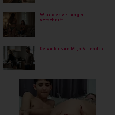
Wanneer verlangen
verschuift
De Vader van Mijn Vriendin