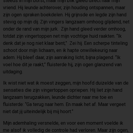
steeds in mijn borst, maar mijn blik gleed direct naar mijn
vriend. Hij leunde achterover, zijn houding ontspannen, maar
zijn ogen spraken boekdelen. Hij grijnsde en legde zijn hand
stevig op mijn dij. Zijn vingers langzaam omhoog glijdend, net
onder de rand van mijn jurk. Zijn hand gleed verder omhoog,
totdat zijn vingertoppen net mijn vochtige huid raakten. “Ik
denk dat je nog niet klaar bent,” Zei hij. Een scherpe tinteling
schoot door mijn lichaam, en ik hapte onwillekeurig naar
adem. Hij bleef daar, zijn aanraking licht, bijna plagend. “Ik
voel hoe dit je raakt,” fluisterde hij, zijn ogen glanzend van
uitdaging.
Ik wist niet wat ik moest zeggen, mijn hoofd duizelde van de
sensaties die zijn vingertoppen opriepen. Hij liet zijn hand
langzaam terugzakken, leunde dichter naar me toe en
fluisterde: “Ga terug naar hem. En maak het af. Maar vergeet
niet dat jij uiteindelijk bij mij hoort.”
Mijn ademhaling versnelde, en voor een moment voelde ik
me alsof ik volledig de controle had verloren. Maar zijn ogen,