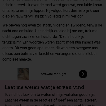
schokte terwijl ik over de rand werd geduwd, een luide kreun
ontsnapte aan mijn lippen. Hij volgde kort daarna, zijn kreun
diep en rauw terwijl hij zich volledig in mij verloor.
We bleven nog even zo staan, hijgend en zwijgend, terwijl de
nacht ons omhulde. Uiteindelijk draaide hij me om, trok me
dicht tegen zich aan en fluisterde: “Dat is hoe ik je
terugclaim.” Zijn woorden waren zacht, maar hun impact was
enorm. Dit was geen spel meer; dit was een overgave aan
elkaar, een balans van kracht en verlangen die ons allebei
compleet maakte.
sex-wife for night
Laat me weten wat je er van vind
Ik vind het leuk om te weten of mijn verhalen goed zijn.
Laat het weten in de reacties of geef een aantal sterren.
Hier leer ik van en moedigt mij aan om meer of beter te