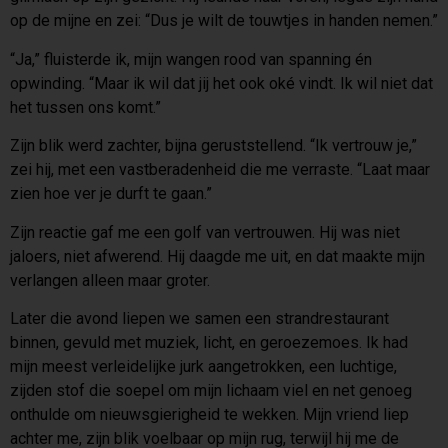
op de mijne en zei: “Dus je wilt de touwtjes in handen nemen.”
“Ja,” fluisterde ik, mijn wangen rood van spanning én
opwinding. “Maar ik wil dat jij het ook oké vindt. Ik wil niet dat
het tussen ons komt.”
Zijn blik werd zachter, bijna geruststellend. “Ik vertrouw je,”
zei hij, met een vastberadenheid die me verraste. “Laat maar
zien hoe ver je durft te gaan.”
Zijn reactie gaf me een golf van vertrouwen. Hij was niet
jaloers, niet afwerend. Hij daagde me uit, en dat maakte mijn
verlangen alleen maar groter.
Later die avond liepen we samen een strandrestaurant
binnen, gevuld met muziek, licht, en geroezemoes. Ik had
mijn meest verleidelijke jurk aangetrokken, een luchtige,
zijden stof die soepel om mijn lichaam viel en net genoeg
onthulde om nieuwsgierigheid te wekken. Mijn vriend liep
achter me, zijn blik voelbaar op mijn rug, terwijl hij me de