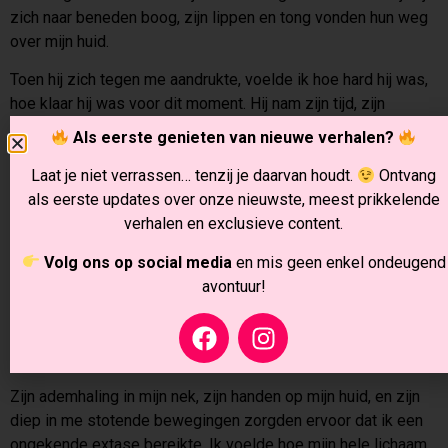
zich naar beneden boog, zijn lippen en tong vonden hun weg
over mijn huid.
Toen hij zich tegen me aandrukte, voelde ik hoe hard hij was,
hoe klaar hij was voor dit moment. Hij nam zijn tijd, zijn
handen vonden mijn heupen terwijl hij zich langzaam in me
Als eerste genieten van nieuwe verhalen?
liet glijden. Een luide zucht van genot ontsnapte aan mijn
lippen terwijl mijn lichaam zich aan hem overgaf.
Laat je niet verrassen… tenzij je daarvan houdt.
Ontvang
als eerste updates over onze nieuwste, meest prikkelende
Zijn bewegingen waren doelgericht en krachtig, elke stoot
verhalen en exclusieve content.
bracht me dichter bij de rand van controleverlies. Toen zijn
vingers zachtjes over mijn kontje gleden en een lichte druk
Volg ons op social media
en mis geen enkel ondeugend
uitoefenden, schoot een golf van intens genot door me heen.
avontuur!
Mijn hele lichaam trilde terwijl ik me volledig aan hem
overgaf, mijn vingers grepen zich vast aan de paal terwijl hij
sneller bewoog.
Zijn ademhaling in mijn nek, zijn handen op mijn huid, en zijn
diep in me stotende bewegingen zorgden ervoor dat ik een
ongekende extase bereikte. Ik voelde hoe mijn hele lichaam