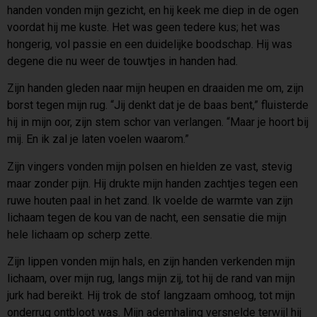
handen vonden mijn gezicht, en hij keek me diep in de ogen
voordat hij me kuste. Het was geen tedere kus; het was
hongerig, vol passie en een duidelijke boodschap. Hij was
degene die nu weer de touwtjes in handen had.
Zijn handen gleden naar mijn heupen en draaiden me om, zijn
borst tegen mijn rug. “Jij denkt dat je de baas bent,” fluisterde
hij in mijn oor, zijn stem schor van verlangen. “Maar je hoort bij
mij. En ik zal je laten voelen waarom.”
Zijn vingers vonden mijn polsen en hielden ze vast, stevig
maar zonder pijn. Hij drukte mijn handen zachtjes tegen een
ruwe houten paal in het zand. Ik voelde de warmte van zijn
lichaam tegen de kou van de nacht, een sensatie die mijn
hele lichaam op scherp zette.
Zijn lippen vonden mijn hals, en zijn handen verkenden mijn
lichaam, over mijn rug, langs mijn zij, tot hij de rand van mijn
jurk had bereikt. Hij trok de stof langzaam omhoog, tot mijn
onderrug ontbloot was. Mijn ademhaling versnelde terwijl hij