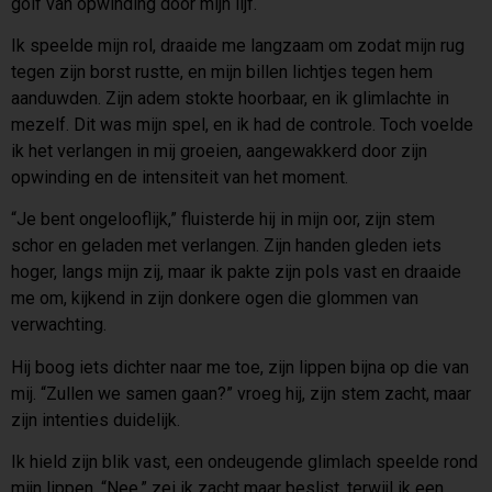
golf van opwinding door mijn lijf.
Ik speelde mijn rol, draaide me langzaam om zodat mijn rug
tegen zijn borst rustte, en mijn billen lichtjes tegen hem
aanduwden. Zijn adem stokte hoorbaar, en ik glimlachte in
mezelf. Dit was mijn spel, en ik had de controle. Toch voelde
ik het verlangen in mij groeien, aangewakkerd door zijn
opwinding en de intensiteit van het moment.
“Je bent ongelooflijk,” fluisterde hij in mijn oor, zijn stem
schor en geladen met verlangen. Zijn handen gleden iets
hoger, langs mijn zij, maar ik pakte zijn pols vast en draaide
me om, kijkend in zijn donkere ogen die glommen van
verwachting.
Hij boog iets dichter naar me toe, zijn lippen bijna op die van
mij. “Zullen we samen gaan?” vroeg hij, zijn stem zacht, maar
zijn intenties duidelijk.
Ik hield zijn blik vast, een ondeugende glimlach speelde rond
mijn lippen. “Nee,” zei ik zacht maar beslist, terwijl ik een