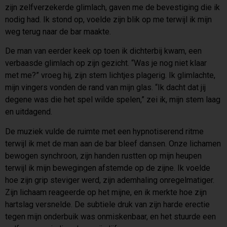
zijn zelfverzekerde glimlach, gaven me de bevestiging die ik
nodig had. Ik stond op, voelde zijn blik op me terwijl ik mijn
weg terug naar de bar maakte.
De man van eerder keek op toen ik dichterbij kwam, een
verbaasde glimlach op zijn gezicht. “Was je nog niet klaar
met me?” vroeg hij, zijn stem lichtjes plagerig. Ik glimlachte,
mijn vingers vonden de rand van mijn glas. “Ik dacht dat jij
degene was die het spel wilde spelen,” zei ik, mijn stem laag
en uitdagend.
De muziek vulde de ruimte met een hypnotiserend ritme
terwijl ik met de man aan de bar bleef dansen. Onze lichamen
bewogen synchroon, zijn handen rustten op mijn heupen
terwijl ik mijn bewegingen afstemde op de zijne. Ik voelde
hoe zijn grip steviger werd, zijn ademhaling onregelmatiger.
Zijn lichaam reageerde op het mijne, en ik merkte hoe zijn
hartslag versnelde. De subtiele druk van zijn harde erectie
tegen mijn onderbuik was onmiskenbaar, en het stuurde een