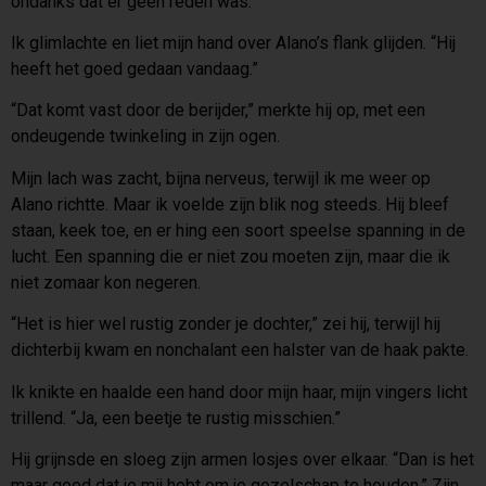
ondanks dat er geen reden was.
Ik glimlachte en liet mijn hand over Alano’s flank glijden. “Hij
heeft het goed gedaan vandaag.”
“Dat komt vast door de berijder,” merkte hij op, met een
ondeugende twinkeling in zijn ogen.
Mijn lach was zacht, bijna nerveus, terwijl ik me weer op
Alano richtte. Maar ik voelde zijn blik nog steeds. Hij bleef
staan, keek toe, en er hing een soort speelse spanning in de
lucht. Een spanning die er niet zou moeten zijn, maar die ik
niet zomaar kon negeren.
“Het is hier wel rustig zonder je dochter,” zei hij, terwijl hij
dichterbij kwam en nonchalant een halster van de haak pakte.
Ik knikte en haalde een hand door mijn haar, mijn vingers licht
trillend. “Ja, een beetje te rustig misschien.”
Hij grijnsde en sloeg zijn armen losjes over elkaar. “Dan is het
maar goed dat je mij hebt om je gezelschap te houden.” Zijn