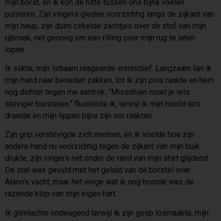
mijn borst, en ik kon de hitte tussen ons bijna voelen
pulseren. Zijn vingers gleden voorzichtig langs de zijkant van
mijn heup, zijn duim cirkelde zachtjes over de stof van mijn
rijbroek, net genoeg om een rilling over mijn rug te laten
lopen.
Ik slikte, mijn lichaam reageerde instinctief. Langzaam liet ik
mijn hand naar beneden zakken, tot ik zijn pols raakte en hem
nog dichter tegen me aantrok. “Misschien moet je iets
steviger borstelen,” fluisterde ik, terwijl ik mijn hoofd iets
draaide en mijn lippen bijna zijn oor raakten.
Zijn grip verstevigde zich meteen, en ik voelde hoe zijn
andere hand nu voorzichtig tegen de zijkant van mijn buik
drukte, zijn vingers net onder de rand van mijn shirt glijdend.
De stal was gevuld met het geluid van de borstel over
Alano’s vacht, maar het enige wat ik nog hoorde was de
razende klop van mijn eigen hart.
Ik glimlachte ondeugend terwijl ik zijn gesp losmaakte, mijn