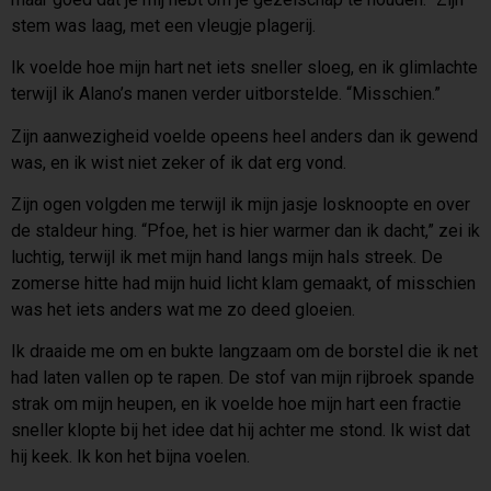
stem was laag, met een vleugje plagerij.
Ik voelde hoe mijn hart net iets sneller sloeg, en ik glimlachte
terwijl ik Alano’s manen verder uitborstelde. “Misschien.”
Zijn aanwezigheid voelde opeens heel anders dan ik gewend
was, en ik wist niet zeker of ik dat erg vond.
Zijn ogen volgden me terwijl ik mijn jasje losknoopte en over
de staldeur hing. “Pfoe, het is hier warmer dan ik dacht,” zei ik
luchtig, terwijl ik met mijn hand langs mijn hals streek. De
zomerse hitte had mijn huid licht klam gemaakt, of misschien
was het iets anders wat me zo deed gloeien.
Ik draaide me om en bukte langzaam om de borstel die ik net
had laten vallen op te rapen. De stof van mijn rijbroek spande
strak om mijn heupen, en ik voelde hoe mijn hart een fractie
sneller klopte bij het idee dat hij achter me stond. Ik wist dat
hij keek. Ik kon het bijna voelen.