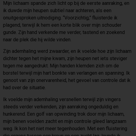
Mijn lichaam spande zich licht op bij de eerste aanraking, en
ik duwde mijn heupen subtiel naar achteren, als een
onuitgesproken uitnodiging. “Voorzichtig,” fluisterde ik
plagend, terwijl ik hem een korte blik over mijn schouder
gunde. Zijn hand verkende me verder, tastend en zoekend
naar de plek die hij wilde vinden.
Zijn ademhaling werd zwaarder, en ik voelde hoe zijn lichaam
dichter tegen het mijne kwam, zijn heupen net iets steviger
tegen me aangedrukt. Mijn handen klemden zich om de
borstel terwijl mijn hart bonkte van verlangen en spanning. Ik
genoot van zijn onervarenheid, het gevoel van controle dat ik
had over de situatie.
Ik voelde mijn ademhaling versnellen terwijl zijn vingers
steeds verder verkenden, zijn aanraking ongeduldig en
hunkerend. Een golf van opwinding trok door mijn lichaam,
mijn benen voelden zacht en mijn controle gleed langzaam
weg. Ik kon het niet meer tegenhouden. Met een fluistering
die ergens tussen een kreun en een zucht lag, leunde ik