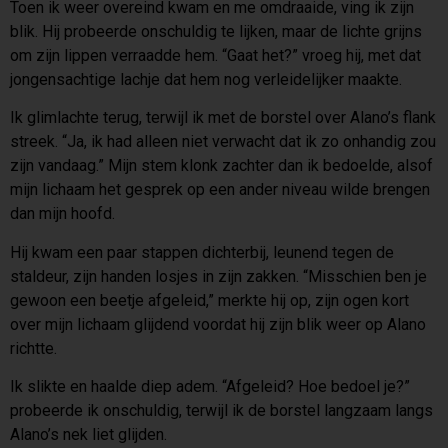
Toen ik weer overeind kwam en me omdraaide, ving ik zijn
blik. Hij probeerde onschuldig te lijken, maar de lichte grijns
om zijn lippen verraadde hem. “Gaat het?” vroeg hij, met dat
jongensachtige lachje dat hem nog verleidelijker maakte.
Ik glimlachte terug, terwijl ik met de borstel over Alano’s flank
streek. “Ja, ik had alleen niet verwacht dat ik zo onhandig zou
zijn vandaag.” Mijn stem klonk zachter dan ik bedoelde, alsof
mijn lichaam het gesprek op een ander niveau wilde brengen
dan mijn hoofd.
Hij kwam een paar stappen dichterbij, leunend tegen de
staldeur, zijn handen losjes in zijn zakken. “Misschien ben je
gewoon een beetje afgeleid,” merkte hij op, zijn ogen kort
over mijn lichaam glijdend voordat hij zijn blik weer op Alano
richtte.
Ik slikte en haalde diep adem. “Afgeleid? Hoe bedoel je?”
probeerde ik onschuldig, terwijl ik de borstel langzaam langs
Alano’s nek liet glijden.