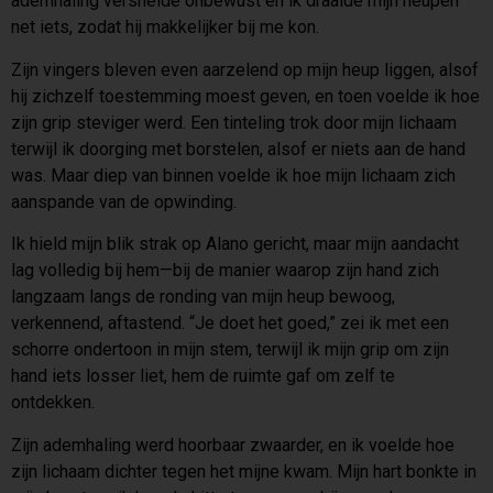
ademhaling versnelde onbewust en ik draaide mijn heupen
net iets, zodat hij makkelijker bij me kon.
Zijn vingers bleven even aarzelend op mijn heup liggen, alsof
hij zichzelf toestemming moest geven, en toen voelde ik hoe
zijn grip steviger werd. Een tinteling trok door mijn lichaam
terwijl ik doorging met borstelen, alsof er niets aan de hand
was. Maar diep van binnen voelde ik hoe mijn lichaam zich
aanspande van de opwinding.
Ik hield mijn blik strak op Alano gericht, maar mijn aandacht
lag volledig bij hem—bij de manier waarop zijn hand zich
langzaam langs de ronding van mijn heup bewoog,
verkennend, aftastend. “Je doet het goed,” zei ik met een
schorre ondertoon in mijn stem, terwijl ik mijn grip om zijn
hand iets losser liet, hem de ruimte gaf om zelf te
ontdekken.
Zijn ademhaling werd hoorbaar zwaarder, en ik voelde hoe
zijn lichaam dichter tegen het mijne kwam. Mijn hart bonkte in