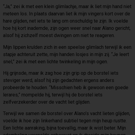
“Ja,” zei ik met een klein glimlachje, maar ik liet mijn hand niet
meteen los. In plaats daarvan liet ik mijn vingers kort over de
hare glijden, net iets te lang om onschuldig te zijn. Ik voelde
hoe hij kort inademde, zijn ogen weer snel naar Alano gericht,
alsof hij zichzelf moest dwingen om niet te reageren.
Mijn lippen krulden zich in een speelse glimlach terwijl ik een
stapje achteruit zette, mijn handen losjes in mijn zij. “Je leert
snel,” zei ik met een lichte twinkeling in mijn ogen.
Hij grijnsde, maar ik zag hoe zijn grip op de borstel iets
steviger werd, alsof hij zijn gedachten ergens anders
probeerde te houden. “Misschien heb ik gewoon een goede
lerares,” mompelde hij, terwijl hij de borstel iets
zelfverzekerder over de vacht liet glijden.
Terwijl we samen de borstel over Alano’s vacht lieten glijden,
voelde ik hoe zijn linkerhand subtiel tegen mijn heup rustte.
Een lichte aanraking, bijna toevallig, maar ik wist beter. Mijn