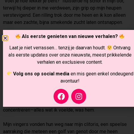
“Voel je hoe lekker je bent?” fluisterde hij schor in mijn oor,
terwijl hij dieper in me verdween, zijn grip op mijn heupen
verstevigend. Een rilling trok door me heen en ik kon alleen
maar een zachte, bijna smekende zucht laten ontsnappen.
Hij vond al snel zijn ritme, langzaam en diep, en ik voelde hoe
Als eerste genieten van nieuwe verhalen?
mijn hele lichaam reageerde op zijn bewegingen. Mijn
Laat je niet verrassen… tenzij je daarvan houdt.
Ontvang
voorhoofd rustte tegen het hout terwijl ik me overgaf aan het
als eerste updates over onze nieuwste, meest prikkelende
moment, mijn lichaam hunkerend naar meer. Zijn handen
verhalen en exclusieve content.
verkenden mijn huid, gleden onder mijn shirt, streelden mijn
buik en borst terwijl hij me steeds dieper nam.
Volg ons op social media
en mis geen enkel ondeugend
avontuur!
De stilte van de stal werd enkel gevuld met onze ademhaling
en het zachte ritme van ons samenspel. Ergens hoorde ik
Alano zachtjes schrapen met zijn hoef, een herinnering aan
de wereld buiten dit moment. Maar ik kon me er niet op
concentreren—alles wat ik voelde, was hem.
Mijn vingers vonden hun weg naar mijn clitoris, een speelse
aanraking die meteen een golf van genot door me heen