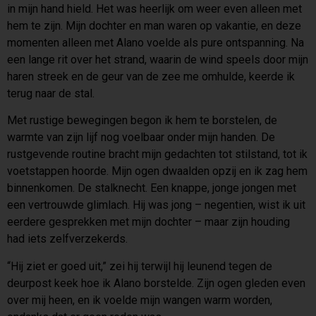
in mijn hand hield. Het was heerlijk om weer even alleen met
hem te zijn. Mijn dochter en man waren op vakantie, en deze
momenten alleen met Alano voelde als pure ontspanning. Na
een lange rit over het strand, waarin de wind speels door mijn
haren streek en de geur van de zee me omhulde, keerde ik
terug naar de stal.
Met rustige bewegingen begon ik hem te borstelen, de
warmte van zijn lijf nog voelbaar onder mijn handen. De
rustgevende routine bracht mijn gedachten tot stilstand, tot ik
voetstappen hoorde. Mijn ogen dwaalden opzij en ik zag hem
binnenkomen. De stalknecht. Een knappe, jonge jongen met
een vertrouwde glimlach. Hij was jong – negentien, wist ik uit
eerdere gesprekken met mijn dochter – maar zijn houding
had iets zelfverzekerds.
“Hij ziet er goed uit,” zei hij terwijl hij leunend tegen de
deurpost keek hoe ik Alano borstelde. Zijn ogen gleden even
over mij heen, en ik voelde mijn wangen warm worden,