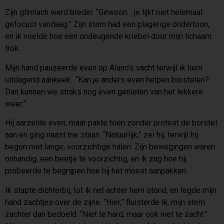
Zijn glimlach werd breder. “Gewoon… je lijkt niet helemaal
gefocust vandaag.” Zijn stem had een plagerige ondertoon,
en ik voelde hoe een ondeugende kriebel door mijn lichaam
trok.
Mijn hand pauzeerde even op Alano’s vacht terwijl ik hem
uitdagend aankeek.. “Kan je anders even helpen borstelen?
Dan kunnen we straks nog even genieten van het lekkere
weer.”
Hij aarzelde even, maar pakte toen zonder protest de borstel
aan en ging naast me staan. “Natuurlijk,” zei hij, terwijl hij
begon met lange, voorzichtige halen. Zijn bewegingen waren
onhandig, een beetje te voorzichtig, en ik zag hoe hij
probeerde te begrijpen hoe hij het moest aanpakken.
Ik stapte dichterbij, tot ik net achter hem stond, en legde mijn
hand zachtjes over de zijne. “Hier,” fluisterde ik, mijn stem
zachter dan bedoeld. “Niet te hard, maar ook niet te zacht.”