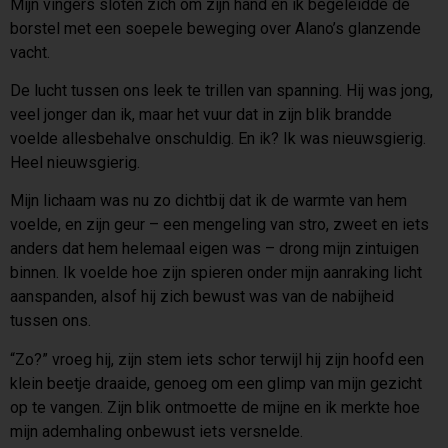
Mijn vingers sloten zich om zijn hand en ik begeleidde de
borstel met een soepele beweging over Alano’s glanzende
vacht.
De lucht tussen ons leek te trillen van spanning. Hij was jong,
veel jonger dan ik, maar het vuur dat in zijn blik brandde
voelde allesbehalve onschuldig. En ik? Ik was nieuwsgierig.
Heel nieuwsgierig.
Mijn lichaam was nu zo dichtbij dat ik de warmte van hem
voelde, en zijn geur – een mengeling van stro, zweet en iets
anders dat hem helemaal eigen was – drong mijn zintuigen
binnen. Ik voelde hoe zijn spieren onder mijn aanraking licht
aanspanden, alsof hij zich bewust was van de nabijheid
tussen ons.
“Zo?” vroeg hij, zijn stem iets schor terwijl hij zijn hoofd een
klein beetje draaide, genoeg om een glimp van mijn gezicht
op te vangen. Zijn blik ontmoette de mijne en ik merkte hoe
mijn ademhaling onbewust iets versnelde.