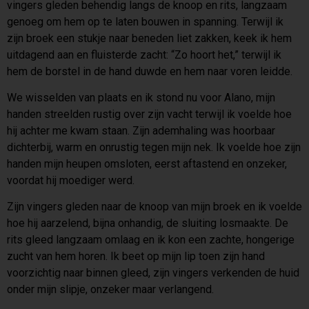
vingers gleden behendig langs de knoop en rits, langzaam
genoeg om hem op te laten bouwen in spanning. Terwijl ik
zijn broek een stukje naar beneden liet zakken, keek ik hem
uitdagend aan en fluisterde zacht: “Zo hoort het,” terwijl ik
hem de borstel in de hand duwde en hem naar voren leidde.
We wisselden van plaats en ik stond nu voor Alano, mijn
handen streelden rustig over zijn vacht terwijl ik voelde hoe
hij achter me kwam staan. Zijn ademhaling was hoorbaar
dichterbij, warm en onrustig tegen mijn nek. Ik voelde hoe zijn
handen mijn heupen omsloten, eerst aftastend en onzeker,
voordat hij moediger werd.
Zijn vingers gleden naar de knoop van mijn broek en ik voelde
hoe hij aarzelend, bijna onhandig, de sluiting losmaakte. De
rits gleed langzaam omlaag en ik kon een zachte, hongerige
zucht van hem horen. Ik beet op mijn lip toen zijn hand
voorzichtig naar binnen gleed, zijn vingers verkenden de huid
onder mijn slipje, onzeker maar verlangend.