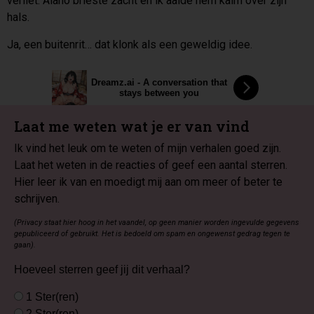
verliet. Alano brieste zacht en ik aaide hem kalm over zijn
hals.
Ja, een buitenrit… dat klonk als een geweldig idee.
Dreamz.ai - A conversation that
stays between you
Laat me weten wat je er van vind
Ik vind het leuk om te weten of mijn verhalen goed zijn.
Laat het weten in de reacties of geef een aantal sterren.
Hier leer ik van en moedigt mij aan om meer of beter te
schrijven.
(Privacy staat hier hoog in het vaandel, op geen manier worden ingevulde gegevens
gepubliceerd of gebruikt. Het is bedoeld om spam en ongewenst gedrag tegen te
gaan).
Hoeveel sterren geef jij dit verhaal?
1 Ster(ren)
2 Ster(ren)