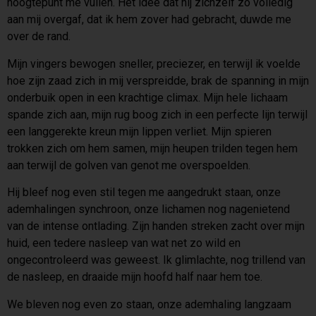
hoogtepunt me vullen. Het idee dat hij zichzelf zo volledig
aan mij overgaf, dat ik hem zover had gebracht, duwde me
over de rand.
Mijn vingers bewogen sneller, preciezer, en terwijl ik voelde
hoe zijn zaad zich in mij verspreidde, brak de spanning in mijn
onderbuik open in een krachtige climax. Mijn hele lichaam
spande zich aan, mijn rug boog zich in een perfecte lijn terwijl
een langgerekte kreun mijn lippen verliet. Mijn spieren
trokken zich om hem samen, mijn heupen trilden tegen hem
aan terwijl de golven van genot me overspoelden.
Hij bleef nog even stil tegen me aangedrukt staan, onze
ademhalingen synchroon, onze lichamen nog nagenietend
van de intense ontlading. Zijn handen streken zacht over mijn
huid, een tedere nasleep van wat net zo wild en
ongecontroleerd was geweest. Ik glimlachte, nog trillend van
de nasleep, en draaide mijn hoofd half naar hem toe.
We bleven nog even zo staan, onze ademhaling langzaam