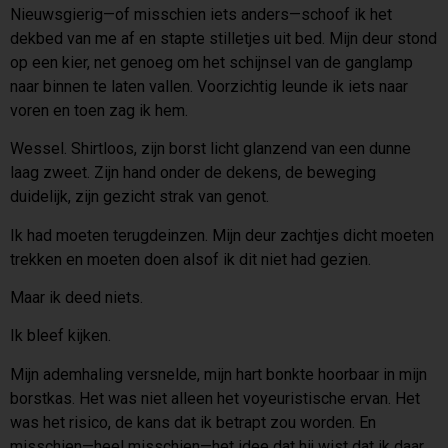
Nieuwsgierig—of misschien iets anders—schoof ik het
dekbed van me af en stapte stilletjes uit bed. Mijn deur stond
op een kier, net genoeg om het schijnsel van de ganglamp
naar binnen te laten vallen. Voorzichtig leunde ik iets naar
voren en toen zag ik hem.
Wessel. Shirtloos, zijn borst licht glanzend van een dunne
laag zweet. Zijn hand onder de dekens, de beweging
duidelijk, zijn gezicht strak van genot.
Ik had moeten terugdeinzen. Mijn deur zachtjes dicht moeten
trekken en moeten doen alsof ik dit niet had gezien.
Maar ik deed niets.
Ik bleef kijken.
Mijn ademhaling versnelde, mijn hart bonkte hoorbaar in mijn
borstkas. Het was niet alleen het voyeuristische ervan. Het
was het risico, de kans dat ik betrapt zou worden. En
misschien—heel misschien—het idee dat hij wist dat ik daar