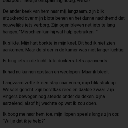
deurpost. “Beetje ontspanning nodig, Wess?”
De ander keek van hem naar mij, langzaam, zijn blik
afzakkend over mijn blote benen en het dunne nachthemd dat
nauwelijks iets verborg. Zijn ogen bleven net iets te lang
hangen. “Misschien kan hij wat hulp gebruiken…”
Ik slikte. Mijn hart bonkte in mijn keel. Dit had ik niet zien
aankomen. Maar de sfeer in de kamer was niet langer luchtig.
Er hing iets in de lucht. Iets donkers. Iets spannends.
Ik had nu kunnen opstaan en weglopen. Maar ik bleef.
Langzaam zette ik een stap naar voren, mijn blik strak op
Wessel gericht. Zijn borstkas rees en daalde zwaar. Zijn
vingers bewogen nog steeds onder de deken, bijna
aarzelend, alsof hij wachtte op wat ik zou doen.
Ik boog me naar hem toe, mijn lippen speels langs zijn oor.
“Wil je dat ik je help?”