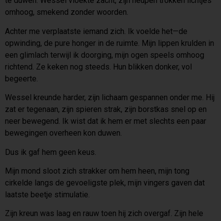
te duwen. Wessel vloekte zacht, zijn heupen trokken lichtjes
omhoog, smekend zonder woorden.
Achter me verplaatste iemand zich. Ik voelde het—de
opwinding, de pure honger in de ruimte. Mijn lippen krulden in
een glimlach terwijl ik doorging, mijn ogen speels omhoog
richtend. Ze keken nog steeds. Hun blikken donker, vol
begeerte.
Wessel kreunde harder, zijn lichaam gespannen onder me. Hij
zat er tegenaan, zijn spieren strak, zijn borstkas snel op en
neer bewegend. Ik wist dat ik hem er met slechts een paar
bewegingen overheen kon duwen.
Dus ik gaf hem geen keus.
Mijn mond sloot zich strakker om hem heen, mijn tong
cirkelde langs de gevoeligste plek, mijn vingers gaven dat
laatste beetje stimulatie.
Zijn kreun was laag en rauw toen hij zich overgaf. Zijn hele