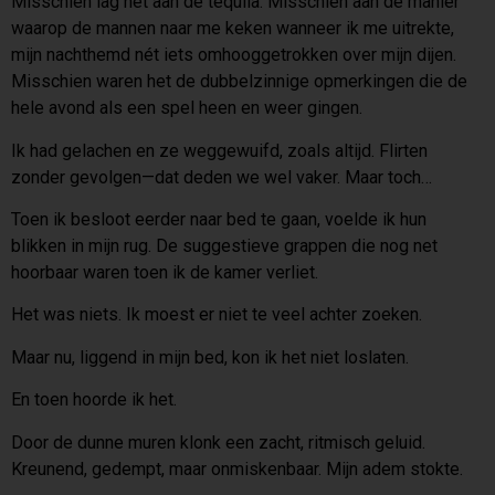
Misschien lag het aan de tequila. Misschien aan de manier
waarop de mannen naar me keken wanneer ik me uitrekte,
mijn nachthemd nét iets omhooggetrokken over mijn dijen.
Misschien waren het de dubbelzinnige opmerkingen die de
hele avond als een spel heen en weer gingen.
Ik had gelachen en ze weggewuifd, zoals altijd. Flirten
zonder gevolgen—dat deden we wel vaker. Maar toch…
Toen ik besloot eerder naar bed te gaan, voelde ik hun
blikken in mijn rug. De suggestieve grappen die nog net
hoorbaar waren toen ik de kamer verliet.
Het was niets. Ik moest er niet te veel achter zoeken.
Maar nu, liggend in mijn bed, kon ik het niet loslaten.
En toen hoorde ik het.
Door de dunne muren klonk een zacht, ritmisch geluid.
Kreunend, gedempt, maar onmiskenbaar. Mijn adem stokte.