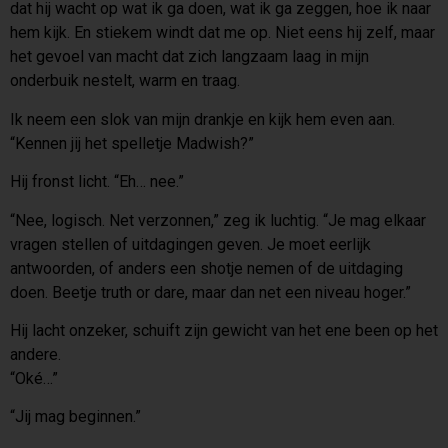
dat hij wacht op wat ik ga doen, wat ik ga zeggen, hoe ik naar
hem kijk. En stiekem windt dat me op. Niet eens hij zelf, maar
het gevoel van macht dat zich langzaam laag in mijn
onderbuik nestelt, warm en traag.
Ik neem een slok van mijn drankje en kijk hem even aan.
“Kennen jij het spelletje Madwish?”
Hij fronst licht. “Eh… nee.”
“Nee, logisch. Net verzonnen,” zeg ik luchtig. “Je mag elkaar
vragen stellen of uitdagingen geven. Je moet eerlijk
antwoorden, of anders een shotje nemen of de uitdaging
doen. Beetje truth or dare, maar dan net een niveau hoger.”
Hij lacht onzeker, schuift zijn gewicht van het ene been op het
andere.
“Oké…”
“Jij mag beginnen.”