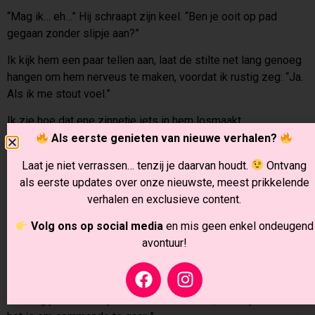
“Mag ik… eh…” Hij schraapt zijn keel. “Ben je ooit op pad
gegaan zonder slipje aan?”
Ik kijk hem een paar tellen aan, laat de stilte net lang genoeg
hangen om hem nerveus te maken, voordat ik rustig zeg: “Ja.
Als ik me stout voel.”
Ik zie hoe dat ene zinnetje iets in hem losmaakt.
Als eerste genieten van nieuwe verhalen?
“En geloof me,” voeg ik eraan toe terwijl ik mijn glas kantel,
“bijna alle vrouwen gaan wel eens commando.”
Laat je niet verrassen… tenzij je daarvan houdt.
Ontvang
als eerste updates over onze nieuwste, meest prikkelende
Zijn keel beweegt.
verhalen en exclusieve content.
Ik kantel mijn hoofd een fractie.
Volg ons op social media
en mis geen enkel ondeugend
avontuur!
“Mijn beurt.”
Hij knikt, zichtbaar gespannen.
“Ik daag je uit om nu je boxer uit te trekken, zodat je weet hoe