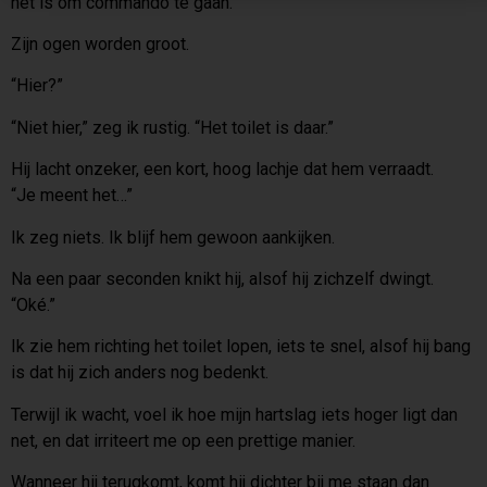
het is om commando te gaan.”
Zijn ogen worden groot.
“Hier?”
“Niet hier,” zeg ik rustig. “Het toilet is daar.”
Hij lacht onzeker, een kort, hoog lachje dat hem verraadt.
“Je meent het…”
Ik zeg niets. Ik blijf hem gewoon aankijken.
Na een paar seconden knikt hij, alsof hij zichzelf dwingt.
“Oké.”
Ik zie hem richting het toilet lopen, iets te snel, alsof hij bang
is dat hij zich anders nog bedenkt.
Terwijl ik wacht, voel ik hoe mijn hartslag iets hoger ligt dan
net, en dat irriteert me op een prettige manier.
Wanneer hij terugkomt, komt hij dichter bij me staan dan