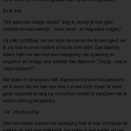
En ik ook.
“We gaan een stapje verder,” zeg ik, terwijl ik mijn glas
neerzet en hem aankijk. “Jouw beurt. Je mag alles vragen.”
Hij slikt, zichtbaar verrast door de ruimte die ik hem geef, en
ik zie hoe hij even twijfelt of hij dit echt durft. Dan haalt hij
adem, kijkt me aan met een mengeling van spanning en
ongeloof en vraagt, iets zachter dan daarvoor: “Zou jij… ook je
slipje uitdoen?”
We staan in de keuken, half afgeschermd door het aanrecht,
en ik weet dat we hier niet direct in het zicht staan. Ik denk
geen seconde te lang na, misschien omdat ik bang ben dat ik
anders alsnog terugdeins.
“Ja,” zeg ik rustig.
Met een kleine, beheerste beweging trek ik mijn stringetje ter
plekke uit. Het gaat makkelijk, het jurkje is wat wijder, en het