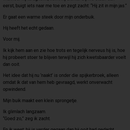
eerst, buigt iets naar me toe en zegt zacht: “Hij zit in mijn jas.”
Er gaat een warme steek door mijn onderbuik.
Hij heeft het echt gedaan.
Voor mij.
Ik kijk hem aan en zie hoe trots en tegelijk nerveus hij is, hoe
hij probeert stoer te blijven terwijl hij zich kwetsbaarder voelt
dan ooit.
Het idee dat hij nu ‘naakt’ is onder die spijkerbroek, alleen
omdat ík dat van hem heb gevraagd, werkt onverwacht
opwindend.
Mijn buik maakt een klein sprongetje.
Ik glimlach langzaam.
“Goed zo,” zeg ik zacht.
En ik weet: hij is verder gegaan dan hij ooit had gedacht.