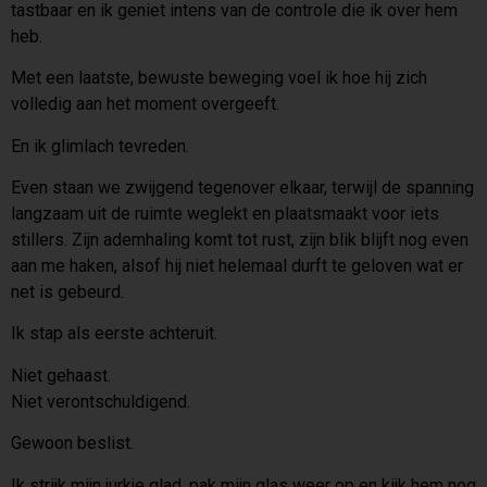
tastbaar en ik geniet intens van de controle die ik over hem
heb.
Met een laatste, bewuste beweging voel ik hoe hij zich
volledig aan het moment overgeeft.
En ik glimlach tevreden.
Even staan we zwijgend tegenover elkaar, terwijl de spanning
langzaam uit de ruimte weglekt en plaatsmaakt voor iets
stillers. Zijn ademhaling komt tot rust, zijn blik blijft nog even
aan me haken, alsof hij niet helemaal durft te geloven wat er
net is gebeurd.
Ik stap als eerste achteruit.
Niet gehaast.
Niet verontschuldigend.
Gewoon beslist.
Ik strijk mijn jurkje glad, pak mijn glas weer op en kijk hem nog