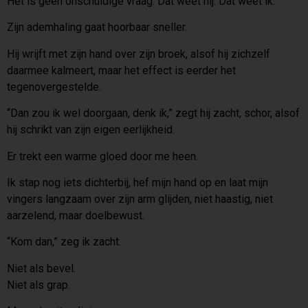
Het is geen onschuldige vraag. Dat weet hij. Dat weet ik.
Zijn ademhaling gaat hoorbaar sneller.
Hij wrijft met zijn hand over zijn broek, alsof hij zichzelf
daarmee kalmeert, maar het effect is eerder het
tegenovergestelde.
“Dan zou ik wel doorgaan, denk ik,” zegt hij zacht, schor, alsof
hij schrikt van zijn eigen eerlijkheid.
Er trekt een warme gloed door me heen.
Ik stap nog iets dichterbij, hef mijn hand op en laat mijn
vingers langzaam over zijn arm glijden, niet haastig, niet
aarzelend, maar doelbewust.
“Kom dan,” zeg ik zacht.
Niet als bevel.
Niet als grap.