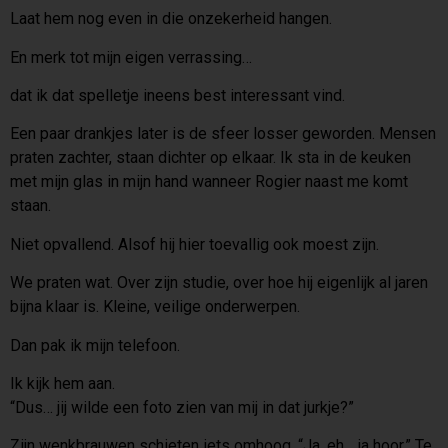
Laat hem nog even in die onzekerheid hangen.
En merk tot mijn eigen verrassing…
dat ik dat spelletje ineens best interessant vind.
Een paar drankjes later is de sfeer losser geworden. Mensen
praten zachter, staan dichter op elkaar. Ik sta in de keuken
met mijn glas in mijn hand wanneer Rogier naast me komt
staan.
Niet opvallend. Alsof hij hier toevallig ook moest zijn.
We praten wat. Over zijn studie, over hoe hij eigenlijk al jaren
bijna klaar is. Kleine, veilige onderwerpen.
Dan pak ik mijn telefoon.
Ik kijk hem aan.
“Dus… jij wilde een foto zien van mij in dat jurkje?”
Zijn wenkbrauwen schieten iets omhoog. “Ja, eh… ja hoor.” Te