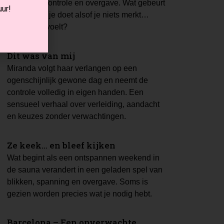
spanning, controle en overgave. Wat gebeurt
ur!
er wanneer je doet alsof je niets merkt…
maar alles voelt?
Dit was van mij
Miranda volgt haar verlangen op een
ogenschijnlijk gewone dag en neemt de
controle volledig in eigen handen. Een
sensueel verhaal over verleiding, aandacht
en keuzes zonder verwachtingen.
Ze keek… en bleef kijken
Wat begint als een ontspannen weekend in
de sauna verandert in een geladen spel van
blikken, spanning en overgave. Soms is
gezien worden precies wat je nodig hebt.
Barcelona – Een onverwachte