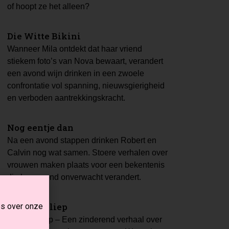
of hoopt ze het alleen?
Die Witte Bikini
Wanneer Mila ontdekt dat haar vriend
stiekem foto’s van Nova bewaart, verandert
een avond wijn drinken in een zwoele
confrontatie vol spanning, nieuwsgierigheid
en verboden aantrekkingskracht.
Nog eentje dan
Na een avond stappen drinken Robert en
Calvin nog wat samen. Stoere verhalen over
vrouwen maken plaats voor een bekentenis
die hun avond onverwacht verandert.
Alsof ik sliep
es over onze
Alsof ik sliep – Een zinderend verhaal over