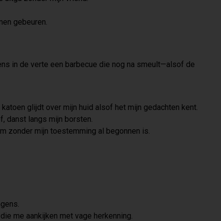
nnen gebeuren.
gens in de verte een barbecue die nog na smeult—alsof de
e katoen glijdt over mijn huid alsof het mijn gedachten kent.
f, danst langs mijn borsten.
haam zonder mijn toestemming al begonnen is.
ngens.
 die me aankijken met vage herkenning.