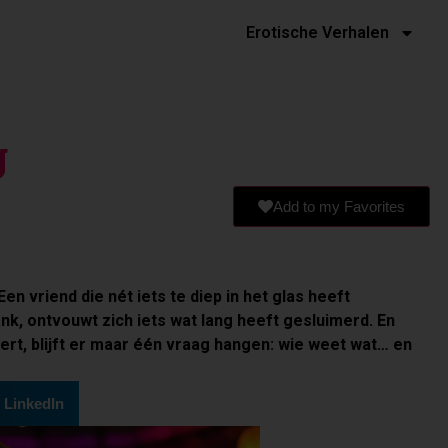
Erotische Verhalen
g
Add to my Favorites
 vriend die nét iets te diep in het glas heeft
ank, ontvouwt zich iets wat lang heeft gesluimerd. En
eert, blijft er maar één vraag hangen: wie weet wat… en
LinkedIn