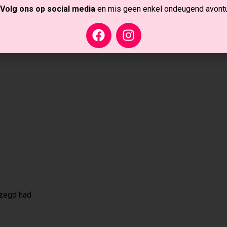
.
Volg ons op social media
en mis geen enkel ondeugend avontu
iepe, vochtige geur die alles zachter maakt—blijft op mijn
ezegd had.