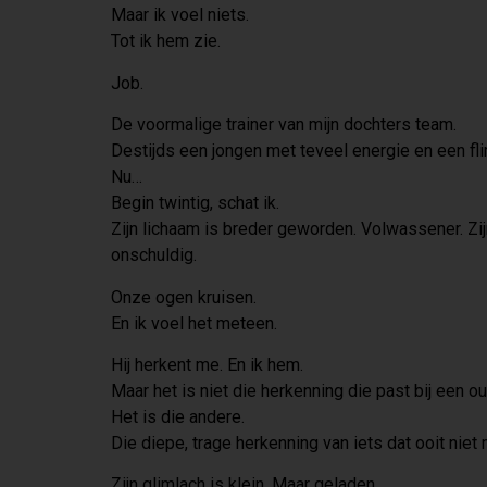
Maar ik voel niets.
Tot ik hem zie.
Job.
De voormalige trainer van mijn dochters team.
Destijds een jongen met teveel energie en een flirt
Nu…
Begin twintig, schat ik.
Zijn lichaam is breder geworden. Volwassener. Zijn 
onschuldig.
Onze ogen kruisen.
En ik voel het meteen.
Hij herkent me. En ik hem.
Maar het is niet die herkenning die past bij een o
Het is die andere.
Die diepe, trage herkenning van iets dat ooit nie
Zijn glimlach is klein. Maar geladen.