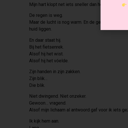
Mijn hart klopt net iets sneller dan het zou moeten
De regen is weg.
Maar de lucht is nog warm. En de geur ervan—die d
huid liggen.
En daar staat hij.
Bij het fietsenrek.
Alsof hij het wist.
Alsof hij het vóelde.
Zijn handen in zijn zakken.
Zijn blik…
Die blik.
Niet dwingend. Niet onzeker.
Gewoon… vragend.
Alsof mijn lichaam al antwoord gaf voor ik iets g
Ik kijk hem aan.
Lang.