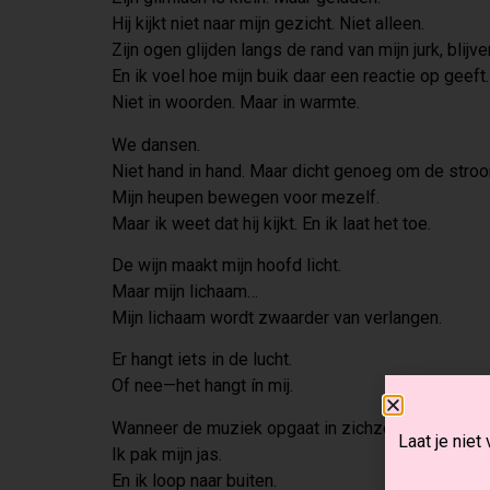
Hij kijkt niet naar mijn gezicht. Niet alleen.
Zijn ogen glijden langs de rand van mijn jurk, blijv
En ik voel hoe mijn buik daar een reactie op geeft.
Niet in woorden. Maar in warmte.
We dansen.
Niet hand in hand. Maar dicht genoeg om de stro
Mijn heupen bewegen voor mezelf.
Maar ik weet dat hij kijkt. En ik laat het toe.
De wijn maakt mijn hoofd licht.
Maar mijn lichaam…
Mijn lichaam wordt zwaarder van verlangen.
Er hangt iets in de lucht.
Of nee—het hangt ín mij.
Wanneer de muziek opgaat in zichzelf, en het feestj
Laat je niet
Ik pak mijn jas.
En ik loop naar buiten.