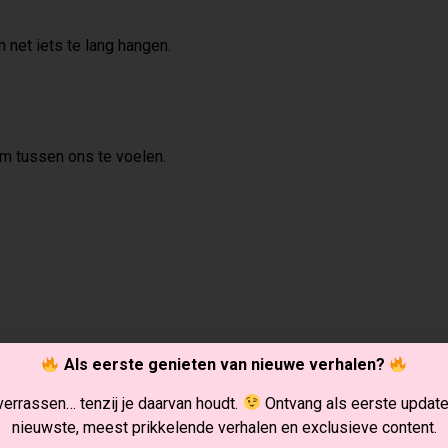
en net iets te lang hangen.
om tussen ons te voelen.
Als eerste genieten van nieuwe verhalen?
e even zijn ritme verliest, knik ik naar een vriendin.
 verrassen… tenzij je daarvan houdt.
Ontvang als eerste updat
nieuwste, meest prikkelende verhalen en exclusieve content.